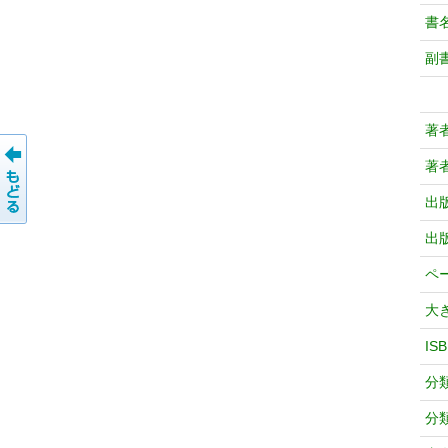
書
副
著
著
出
出
ペ
大
IS
分
分