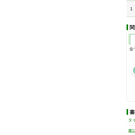
1
関
金
書
タ
書