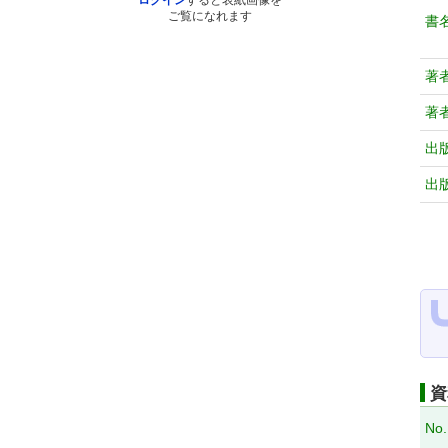
ログイン
すると表紙画像を
ご覧になれます
書
著
著
出
出
資
No.