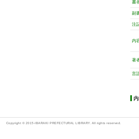
書
副
注
内
著
言
内
Copyright © 2015-IBARAKI PREFECTURAL LIBRARY. All rights reserved.