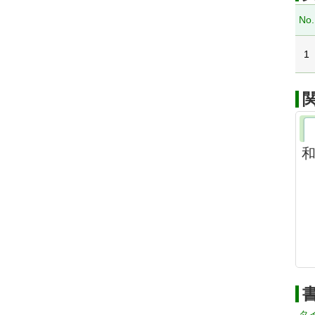
No.
1
和
タ