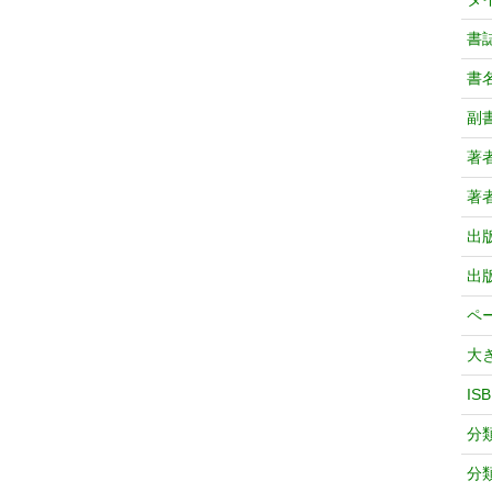
書
書
副
著
著
出
出
ペ
大
IS
分
分