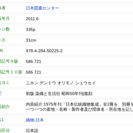
版者
日本図書センター
版年月
2011.6
ージ数
335p
きさ
31cm
BN
978-4-284-50225-2
類記号９版
586.721
類記号１０版
586.721
名ヨミ
ニホン デントウ オリモノ シュウセイ
記
初版:染織と生活社 昭和50年刊|復刻
内容紹介:1975年刊「日本伝統織物集成」全2冊を、別
容紹介
一つ一つの産地・名称・製作者及び団体名・所在地を記
名1
織物-日本
語区分
日本語