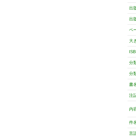
出
出
ペ
大
IS
分
分
書
注
内
件
言