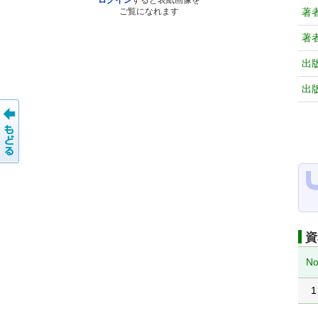
ログイン
すると表紙画像を
著
ご覧になれます
著
出
出
資
No
1