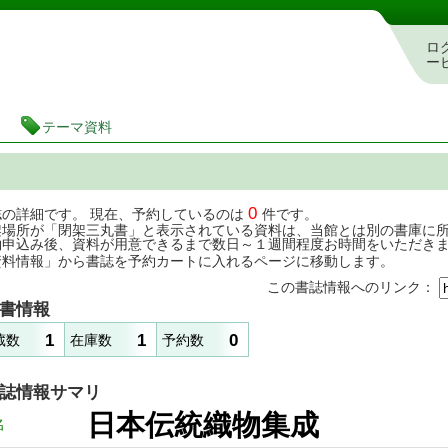
茨城県立図書館 蔵書検索・予約システム
ロ
ー
テーマ資料
0
誌の詳細です。 現在、予約しているのは
件です。
架場所が「閉架三丸書」と表示されている資料は、当館とは別の書庫に
約申込み後、資料が用意できるまで数日～１週間程度お時間をいただき
資料情報」から書誌を予約カートに入れるページに移動します。
この書誌情報へのリンク：
書情報
1
1
0
蔵数
在庫数
予約数
誌情報サマリ
日本伝統織物集成
名