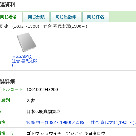
連資料
同じ著者
同じ分類
同じ出版年
同じ件名
藤 捷一(1892～1980) 辻合 喜代太郎(1908～)
日本の家紋
辻合 喜代太郎
(…
誌詳細
イトルコード
1001001943200
誌種別
図書
名
日本伝統織物集成
者名
後藤 捷一(1892～1980)／監修
辻合 喜代太郎(1908～
者名ヨミ
ゴトウ ショウイチ ツジアイ キヨタロウ