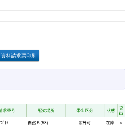
貸
請求番号
配架場所
帯出区分
状態
出
/ｺﾞﾄ/
自然５(58)
館外可
在庫
○