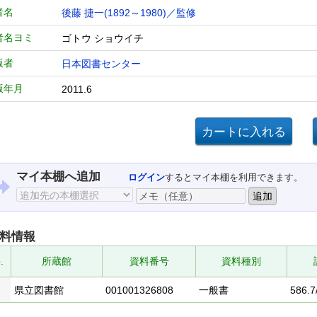
者名
後藤 捷一(1892～1980)／監修
者名ヨミ
ゴトウ ショウイチ
版者
日本図書センター
版年月
2011.6
マイ本棚へ追加
ログイン
するとマイ本棚を利用できます。
料情報
.
所蔵館
資料番号
資料種別
県立図書館
001001326808
一般書
586.7