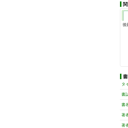
関
後
書
タ
書
書
著
著