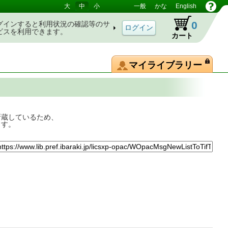
大
中
小
一般
かな
English
0
グインすると利用状況の確認等のサ
ビスを利用できます。
カート
マイライブラリー
所蔵しているため、
ます。