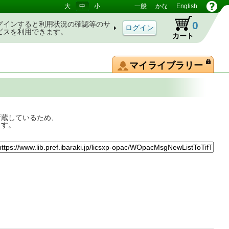
大
中
小
一般
かな
English
0
グインすると利用状況の確認等のサ
ビスを利用できます。
カート
マイライブラリー
所蔵しているため、
ます。