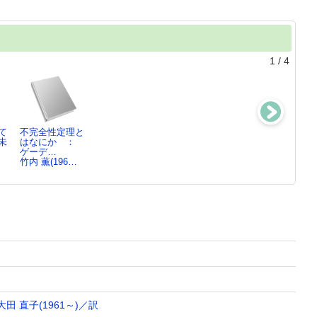
1
/
4
て
不完全性定理と
自分はバカかも
世界は貧困を食
ドーキンス博士
未
はなにか ：
しれないと思っ
いものにしてい
が教える「世界
ゲーデ…
たとき…
る
の秘密…
竹内 薫(196…
竹内 薫(196…
ヒュー・シンク
リチャード・ド
レ…
ー…
大田 直子(1961～)／訳