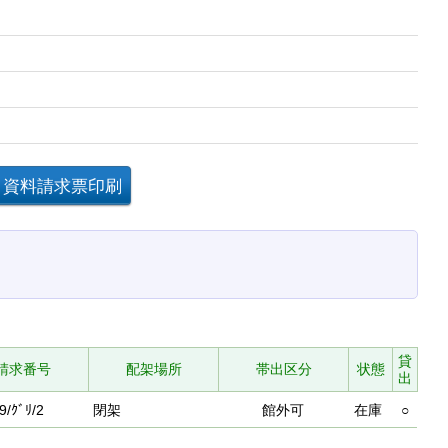
貸
請求番号
配架場所
帯出区分
状態
出
9/ｸﾞﾘ/2
閉架
館外可
在庫
○