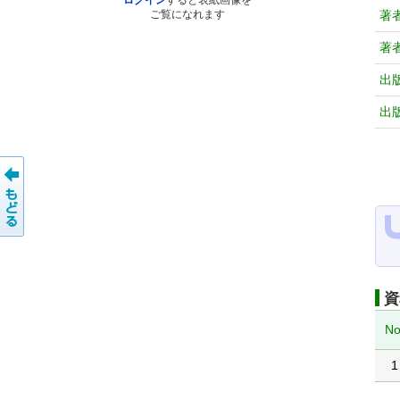
ログイン
すると表紙画像を
著
ご覧になれます
著
出
出
資
No
1