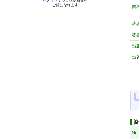
ログイン
すると表紙画像を
ご覧になれます
書
著
著
出
出
資
No.