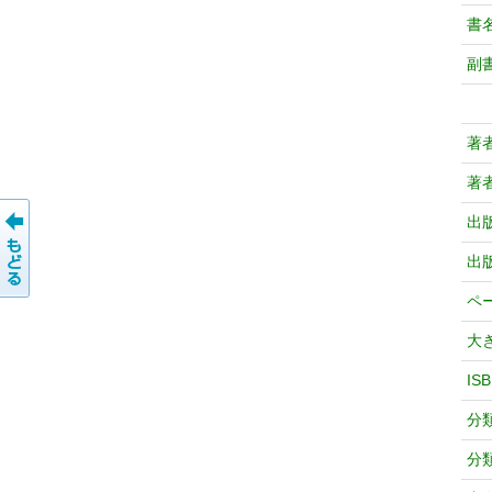
書
副
著
著
出
出
ペ
大
IS
分
分