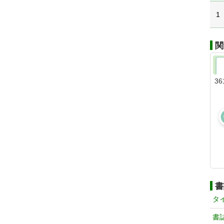
1
関
36
書
タ
書