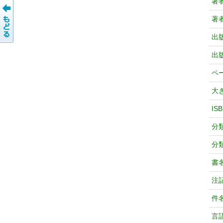
著
著
出
出
ペ
大
IS
分
分
書
注
件
言