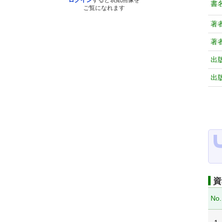
ログイン
すると表紙画像を
書
ご覧になれます
著
著
出
出
資
No.