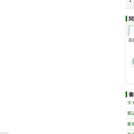
1
関
高
書
タ
書
書