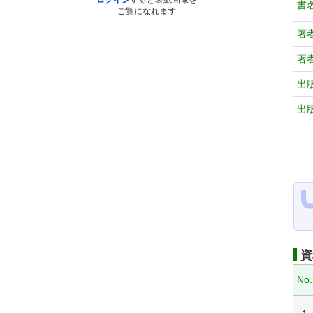
ログイン
すると表紙画像を
書
ご覧になれます
著
著
出
出
資
No.