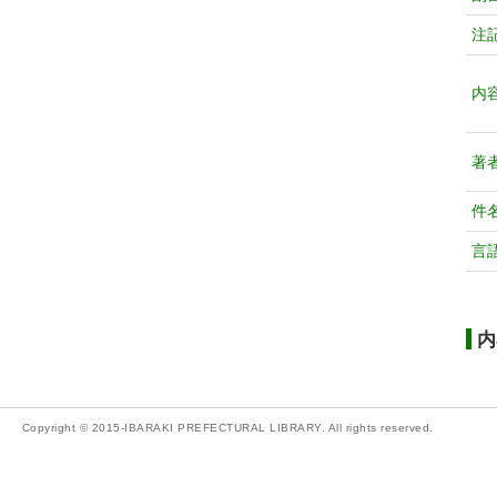
注
内
著
件
言
内
Copyright © 2015-IBARAKI PREFECTURAL LIBRARY. All rights reserved.