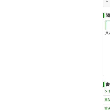
1
関
真
書
タ
書
書