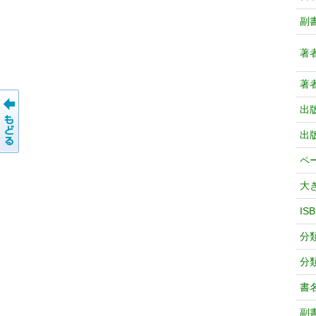
副
著
著
出
出
ペ
大
IS
分
分
書
副