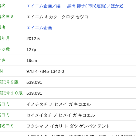
者名
エイエム企画／編
黒田 節子( 市民運動)／ほか述
者名ヨミ
エイエム キカク クロダ セツコ
版者
エイエム企画
版年月
2012.5
ージ数
127p
きさ
19cm
BN
978-4-7845-1342-0
類記号９版
539.091
類記号１０版
539.091
名ヨミ
イノチタチ ノ ヒメイ ガ キコエル
名ヨミ
セイメイタチ ノ ヒメイ ガ キコエル
書名ヨミ
フクシマ ノ イカリ ト ダツ ゲンパツ テント