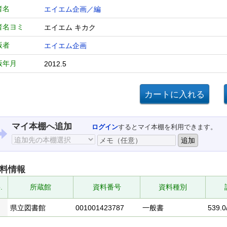
者名
エイエム企画／編
者名ヨミ
エイエム キカク
版者
エイエム企画
版年月
2012.5
マイ本棚へ追加
ログイン
するとマイ本棚を利用できます。
料情報
.
所蔵館
資料番号
資料種別
県立図書館
001001423787
一般書
539.0