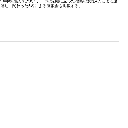
な1年間の闘いについて、その先頭に立った福島の女性4人による座
の運動に関わった5名による座談会も掲載する。