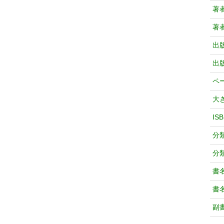
著
著
出
出
ペ
大
IS
分
分
書
書
副