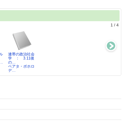
1
/
4
ル
連帯の政治社会
福島からの
ソ連核開発全史
原発再稼
学 ： 3.11後
道 ： さよう
市川 浩／著
働 ： 葬られ
…
の…
なら原発…続
た過酷事故の…
ベアタ・ボホロ
角田 京子／著
日野 行介／著
デ…