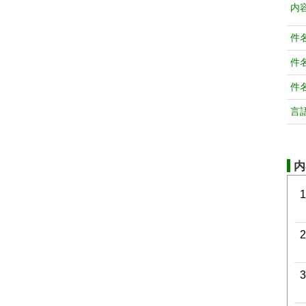
内
件
件
件
言
内