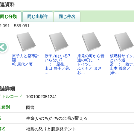
連資料
同じ分類
同じ出版年
同じ件名
9.091 539.091
原子力と都市計
原子力はいる?
原発の町から普
核燃料サイク
画
いらない?
通の町に ：
という迷
乾 康代／著
： 原発…
ドイツ…
宮 ： 核ナ
山口 昌子／著,
ふくもと まさ
山本 義隆／
…
お…
[著…
誌詳細
イトルコード
1001002051241
誌種別
図書
名
生命(いのち)たちの悲鳴が聞える
書名
福島の怒りと脱原発テント