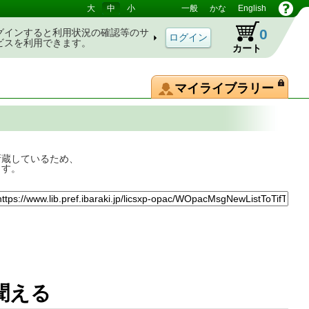
大
中
小
一般
かな
English
0
グインすると利用状況の確認等のサ
ビスを利用できます。
カート
マイライブラリー
所蔵しているため、
ます。
悲鳴が聞える