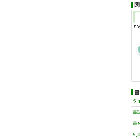
関
53
書
タ
書
書
副