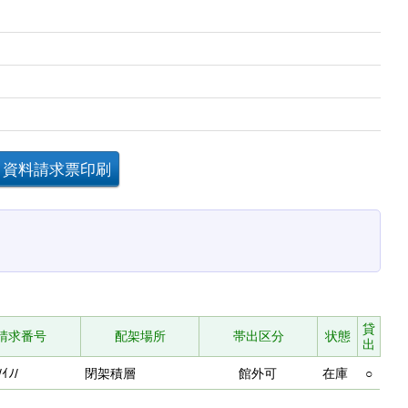
貸
請求番号
配架場所
帯出区分
状態
出
/ｲﾉ/
閉架積層
館外可
在庫
○