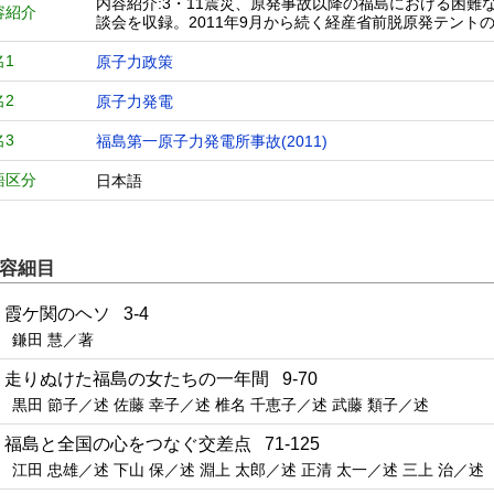
内容紹介:3・11震災、原発事故以降の福島における困難
容紹介
談会を収録。2011年9月から続く経産省前脱原発テント
名1
原子力政策
名2
原子力発電
名3
福島第一原子力発電所事故(2011)
語区分
日本語
容細目
1 霞ケ関のヘソ 3-4
鎌田 慧／著
2 走りぬけた福島の女たちの一年間 9-70
黒田 節子／述 佐藤 幸子／述 椎名 千恵子／述 武藤 類子／述
3 福島と全国の心をつなぐ交差点 71-125
江田 忠雄／述 下山 保／述 淵上 太郎／述 正清 太一／述 三上 治／述