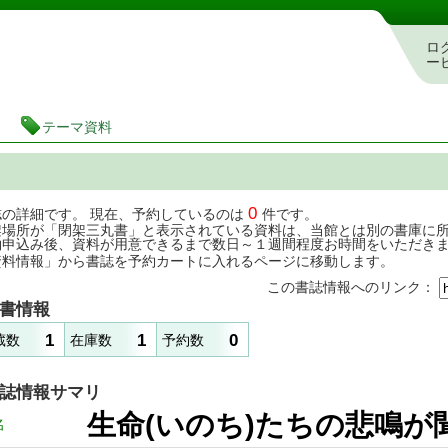
茨城県立図書館 蔵書検索・予約システム
ロ
ー
テーマ資料
0
誌の詳細です。 現在、予約しているのは
件です。
架場所が「閉架三丸書」と表示されている資料は、当館とは別の書庫に
約申込み後、資料が用意できるまで数日～１週間程度お時間をいただき
資料情報」から書誌を予約カートに入れるページに移動します。
この書誌情報へのリンク：
書情報
1
1
0
蔵数
在庫数
予約数
誌情報サマリ
生命(いのち)たちの
名