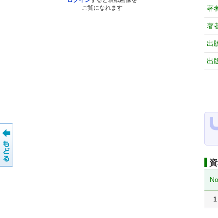
ログイン
すると表紙画像を
著
ご覧になれます
著
出
出
資
No
1