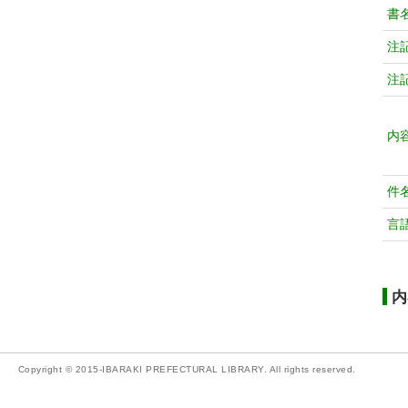
書
注
注
内
件
言
内
Copyright © 2015-IBARAKI PREFECTURAL LIBRARY. All rights reserved.