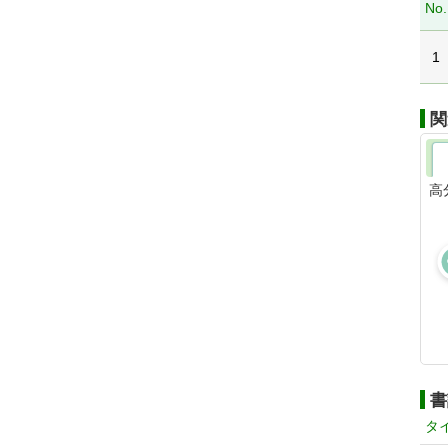
No.
1
関
高
書
タ