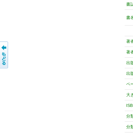
書
書
著
著
出
出
ペ
大
IS
分
分