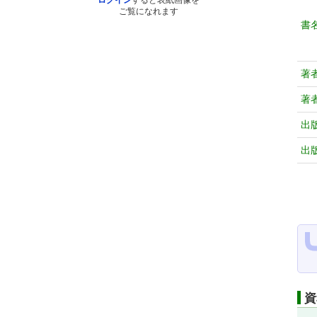
ログイン
すると表紙画像を
ご覧になれます
書
著
著
出
出
資