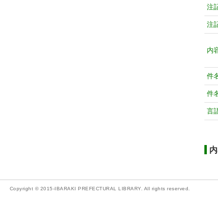
注
注
内
件
件
言
内
Copyright © 2015-IBARAKI PREFECTURAL LIBRARY. All rights reserved.