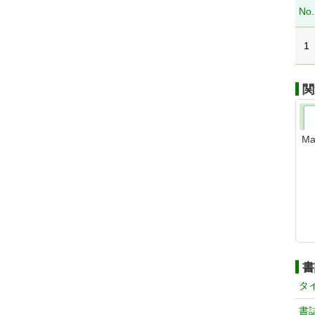
No.
1
関
Ma
書
タ
書