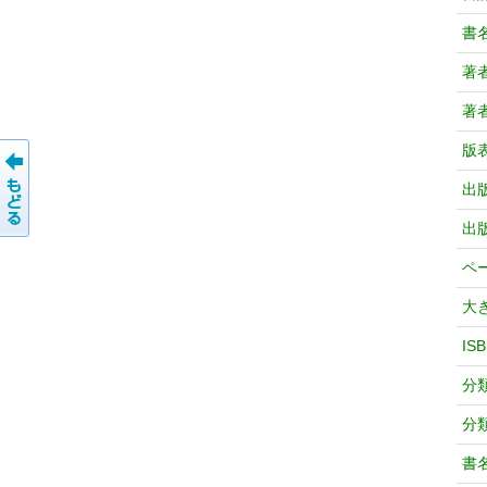
書
著
著
版
出
出
ペ
大
IS
分
分
書