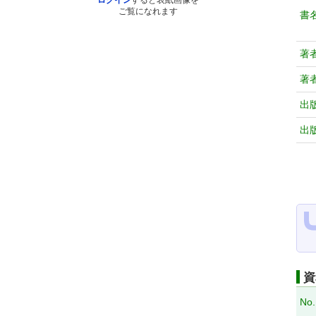
ログイン
すると表紙画像を
ご覧になれます
書
著
著
出
出
資
No.