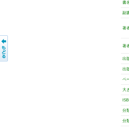
書
副
著
著
出
出
ペ
大
IS
分
分