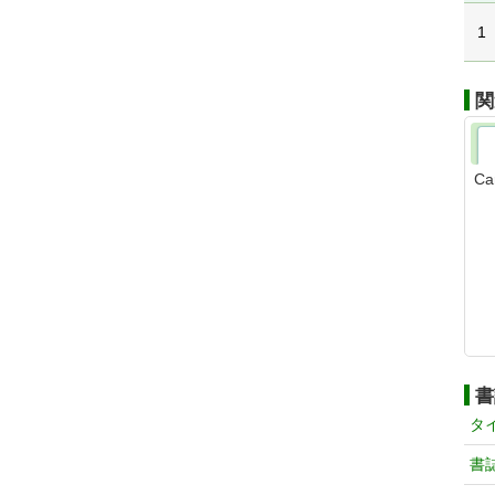
1
関
Ca
書
タ
書