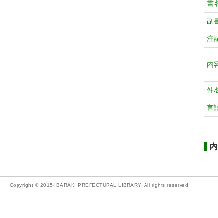
書
副
注
内
件
言
内
Copyright © 2015-IBARAKI PREFECTURAL LIBRARY. All rights reserved.