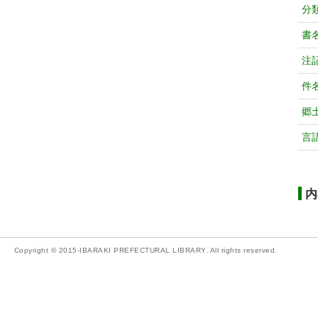
分
書
注
件
郷
言
内
Copyright © 2015-IBARAKI PREFECTURAL LIBRARY. All rights reserved.