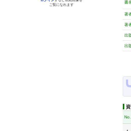
ログイン
すると表紙画像を
書
ご覧になれます
著
著
出
出
資
No.