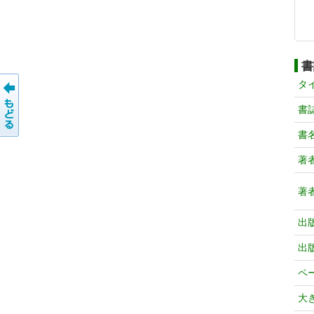
書
タ
書
書
著
著
出
出
ペ
大