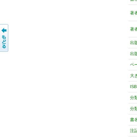
著
著
出
出
ペ
大
IS
分
分
書
注