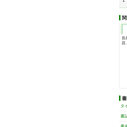
1
関
長
昌
書
タ
書
書