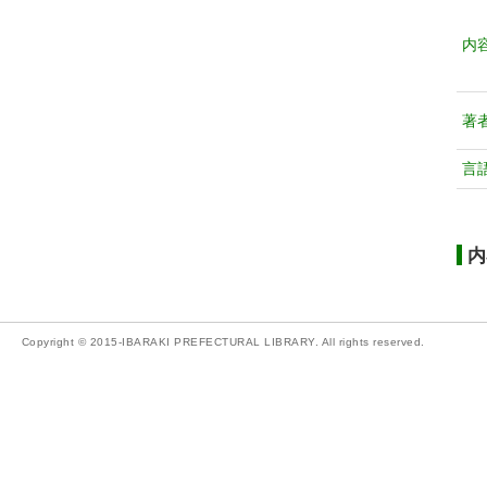
内
著
言
内
Copyright © 2015-IBARAKI PREFECTURAL LIBRARY. All rights reserved.