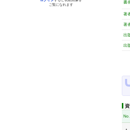
ログイン
すると表紙画像を
書
ご覧になれます
著
著
出
出
資
No.