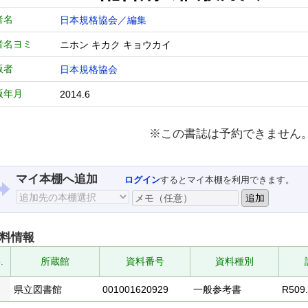
者名
日本規格協会／編集
者名ヨミ
ニホン キカク キョウカイ
版者
日本規格協会
版年月
2014.6
※この書誌は予約できません
マイ本棚へ追加
ログイン
するとマイ本棚を利用できます。
料情報
.
所蔵館
資料番号
資料種別
県立図書館
001001620929
一般参考書
R509.