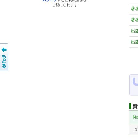
ログイン
すると表紙画像を
ご覧になれます
著
著
出
出
資
No
1