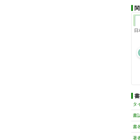
関
日
書
タ
書
書
著