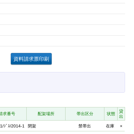
。
貸
請求番号
配架場所
帯出区分
状態
出
1/ｼﾞｽ/2014-1
閉架
禁帯出
在庫
×