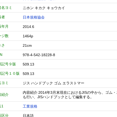
者名ヨミ
ニホン キカク キョウカイ
版者
日本規格協会
版年月
2014.6
ージ数
1464p
きさ
21cm
BN
978-4-542-18228-8
類記号９版
509.13
類記号１０版
509.13
名ヨミ
ジス ハンドブック ゴム エラストマー
内容紹介:2014年3月末現在におけるJISの中から、ゴ
容紹介
も行い、JISハンドブックとして編集する。
名1
工業規格
語区分
日本語