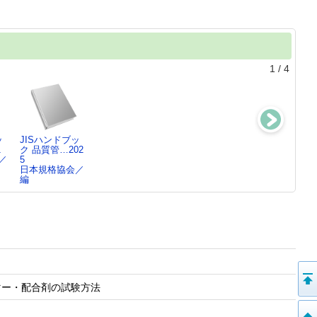
1
/
4
ッ
JISハンドブッ
JISハンドブッ
JISハンドブッ
JISハンドブッ
1
ク 品質管…202
ク 色彩2025
ク 物流2025
ク 医…2025-4
／
5
日本規格協会／
日本規格協会／
日本規格協会／
日本規格協会／
編
編
編
編
ポリマー・配合剤の試験方法