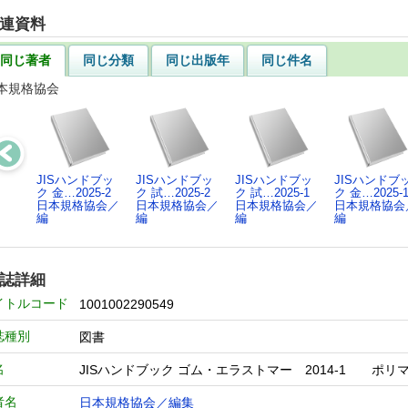
連資料
同じ著者
同じ分類
同じ出版年
同じ件名
本規格協会
JISハンドブッ
JISハンドブッ
JISハンドブッ
JISハンドブ
ク 金…2025-2
ク 試…2025-2
ク 試…2025-1
ク 金…2025-
日本規格協会／
日本規格協会／
日本規格協会／
日本規格協会
編
編
編
編
誌詳細
イトルコード
1001002290549
誌種別
図書
名
JISハンドブック ゴム・エラストマー 2014-1 
者名
日本規格協会／編集