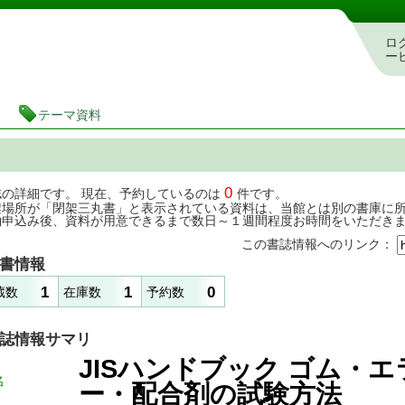
茨城県立図書館 蔵書検索・予約システム
ロ
ー
テーマ資料
0
誌の詳細です。 現在、予約しているのは
件です。
架場所が「閉架三丸書」と表示されている資料は、当館とは別の書庫に
約申込み後、資料が用意できるまで数日～１週間程度お時間をいただき
この書誌情報へのリンク：
書情報
1
1
0
蔵数
在庫数
予約数
誌情報サマリ
JISハンドブック ゴム・エ
名
ー・配合剤の試験方法