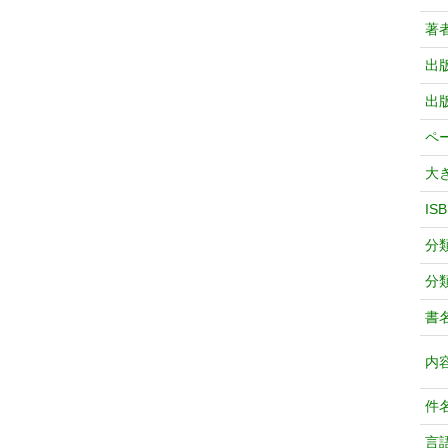
著
出
出
ペ
大
IS
分
分
書
内
件
言