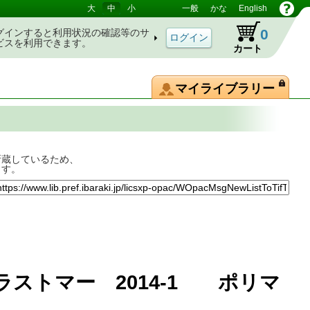
大
中
小
一般
かな
English
0
グインすると利用状況の確認等のサ
ビスを利用できます。
カート
マイライブラリー
所蔵しているため、
ます。
ラストマー 2014-1 ポリマ