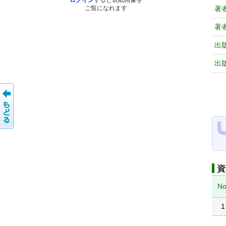
ログイン
すると表紙画像を
著
ご覧になれます
著
出
出
資
No
1