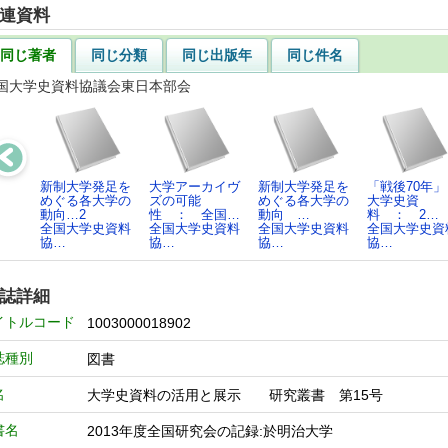
連資料
同じ著者
同じ分類
同じ出版年
同じ件名
国大学史資料協議会東日本部会
新制大学発足を
大学アーカイヴ
新制大学発足を
「戦後70年」
めぐる各大学の
ズの可能
めぐる各大学の
大学史資
動向…2
性 ： 全国…
動向 …
料 ： 2…
全国大学史資料
全国大学史資料
全国大学史資料
全国大学史資
協…
協…
協…
協…
誌詳細
イトルコード
1003000018902
誌種別
図書
名
大学史資料の活用と展示 研究叢書 第15号
書名
2013年度全国研究会の記録:於明治大学