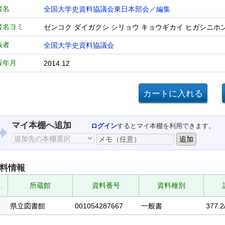
者名
全国大学史資料協議会東日本部会／編集
者名ヨミ
ゼンコク ダイガクシ シリョウ キョウギカイ ヒガシニホ
版者
全国大学史資料協議会
版年月
2014.12
マイ本棚へ追加
ログイン
するとマイ本棚を利用できます。
料情報
.
所蔵館
資料番号
資料種別
県立図書館
001054287667
一般書
377.2