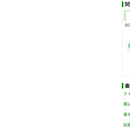
関
全
書
タ
書
書
副