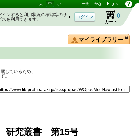
大
中
小
一般
かな
English
0
グインすると利用状況の確認等のサ
ビスを利用できます。
カート
マイライブラリー
所蔵しているため、
ます。
示 研究叢書 第15号