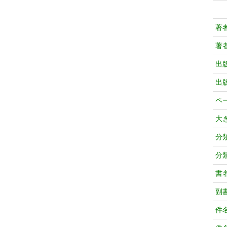
著
著
出
出
ペ
大
分
分
書
副
件