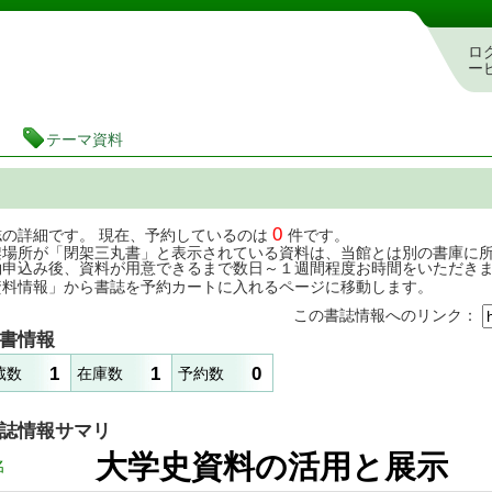
茨城県立図書館 蔵書検索・予約システム
ロ
ー
テーマ資料
0
誌の詳細です。 現在、予約しているのは
件です。
架場所が「閉架三丸書」と表示されている資料は、当館とは別の書庫に
約申込み後、資料が用意できるまで数日～１週間程度お時間をいただき
資料情報」から書誌を予約カートに入れるページに移動します。
この書誌情報へのリンク：
書情報
1
1
0
蔵数
在庫数
予約数
誌情報サマリ
大学史資料の活用と展
名