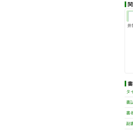
関
井
書
タ
書
書
副