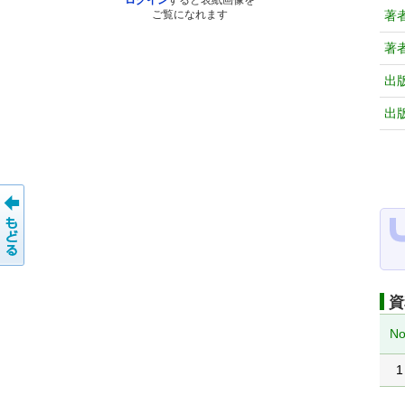
ログイン
すると表紙画像を
著
ご覧になれます
著
出
出
資
No
1