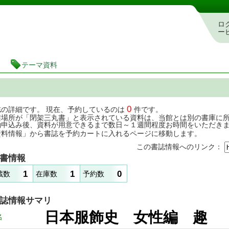
茨城県立図書館 蔵書検索・予約システム
ロ
ー
テーマ資料
0
誌の詳細です。 現在、予約しているのは
件です。
架場所が「閉架三丸書」と表示されている資料は、当館とは別の書庫に
約申込み後、資料が用意できるまで数日～１週間程度お時間をいただき
資料情報」から書誌を予約カートに入れるページに移動します。
この書誌情報へのリンク：
書情報
1
1
0
蔵数
在庫数
予約数
誌情報サマリ
日本服飾史 女性編 
名