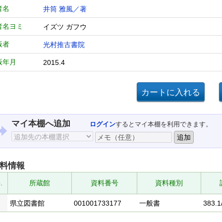
者名
井筒 雅風／著
者名ヨミ
イズツ ガフウ
版者
光村推古書院
版年月
2015.4
マイ本棚へ追加
ログイン
するとマイ本棚を利用できます。
料情報
.
所蔵館
資料番号
資料種別
県立図書館
001001733177
一般書
383.1