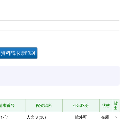
貸
請求番号
配架場所
帯出区分
状態
出
/ｲｽﾞ/
人文３(38)
館外可
在庫
○