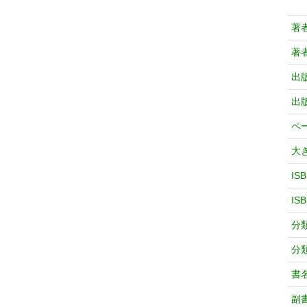
著
著
出
出
ペ
大
IS
IS
分
分
書
副