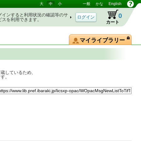
大
中
小
一般
かな
English
0
グインすると利用状況の確認等のサ
ビスを利用できます。
カート
マイライブラリー
所蔵しているため、
ます。
趣