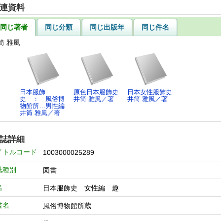
連資料
同じ著者
同じ分類
同じ出版年
同じ件名
筒 雅風
日本服飾
原色日本服飾史
日本女性服飾史
史 ： 風俗博
井筒 雅風／著
井筒 雅風／著
物館所…男性編
井筒 雅風／著
誌詳細
イトルコード
1003000025289
誌種別
図書
名
日本服飾史 女性編 趣
書名
風俗博物館所蔵