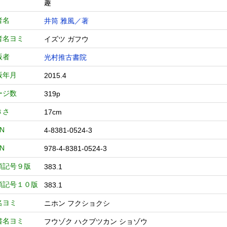
趣
者名
井筒 雅風／著
者名ヨミ
イズツ ガフウ
版者
光村推古書院
版年月
2015.4
ージ数
319p
きさ
17cm
BN
4-8381-0524-3
BN
978-4-8381-0524-3
類記号９版
383.1
類記号１０版
383.1
名ヨミ
ニホン フクショクシ
書名ヨミ
フウゾク ハクブツカン ショゾウ