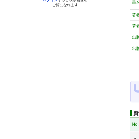
ログイン
すると表紙画像を
書
ご覧になれます
著
著
出
出
資
No.