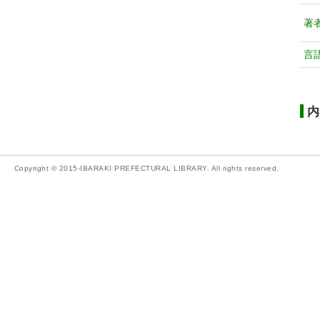
著
言
内
Copyright © 2015-IBARAKI PREFECTURAL LIBRARY. All rights reserved.