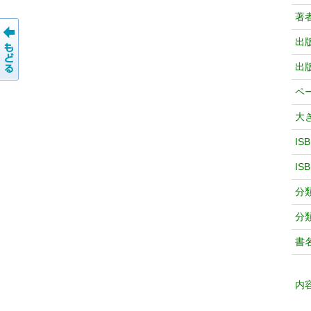
著
出
出
ペ
大
IS
IS
分
分
書
内