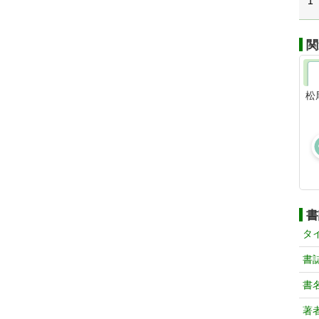
1
関
松
書
タ
書
書
著