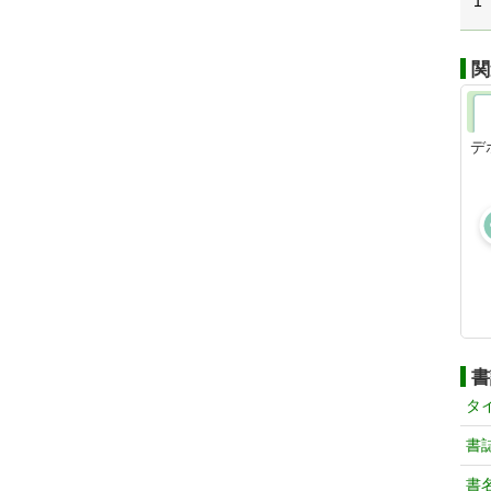
1
関
デ
書
タ
書
書