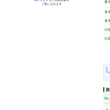
ログイン
すると表紙画像を
書
ご覧になれます
著
著
出
出
資
No.