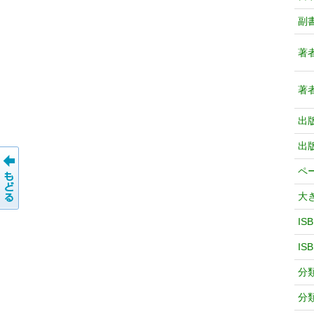
副
著
著
出
出
ペ
大
IS
IS
分
分