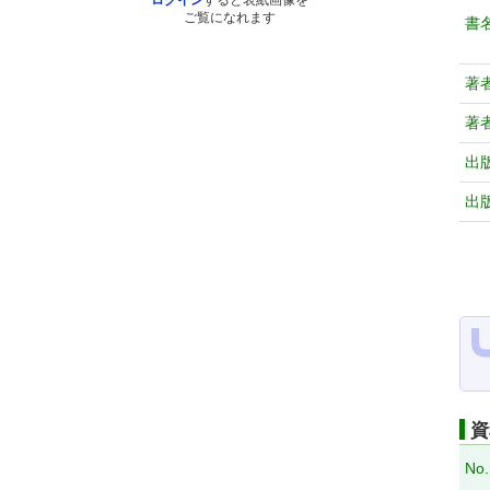
ログイン
すると表紙画像を
ご覧になれます
書
著
著
出
出
資
No.