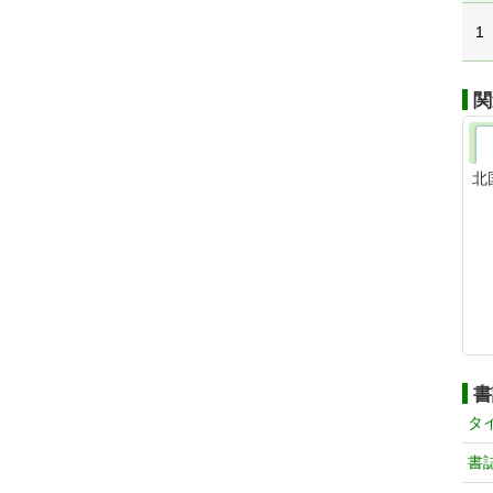
1
関
北
書
タ
書