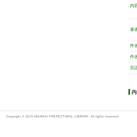
内
著
件
件
言
内
Copyright © 2015-IBARAKI PREFECTURAL LIBRARY. All rights reserved.