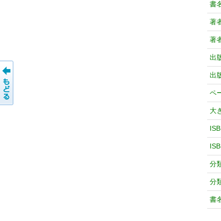
書
著
著
出
出
ペ
大
IS
IS
分
分
書