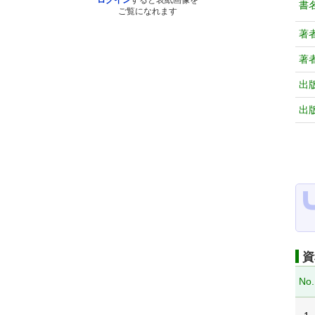
ログイン
すると表紙画像を
書
ご覧になれます
著
著
出
出
資
No.