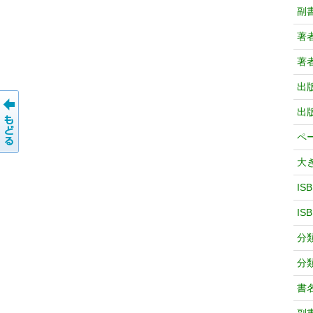
副
著
著
出
出
ペ
大
IS
IS
分
分
書