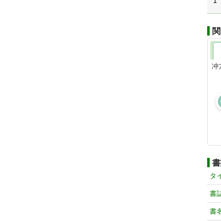
1
関
冲
書
タ
書
書