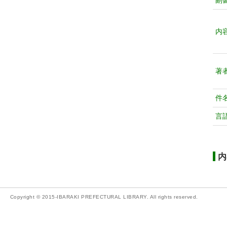
副
内
著
件
言
内
Copyright © 2015-IBARAKI PREFECTURAL LIBRARY. All rights reserved.