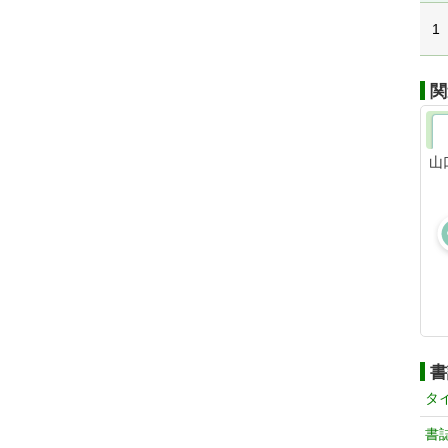
1
関
山
書
タ
書