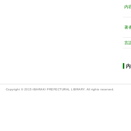
内
著
言
内
Copyright © 2015-IBARAKI PREFECTURAL LIBRARY. All rights reserved.