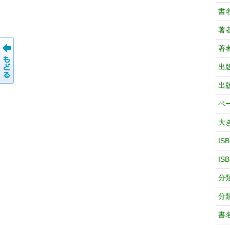
書
著
著
出
出
ペ
大
IS
IS
分
分
書