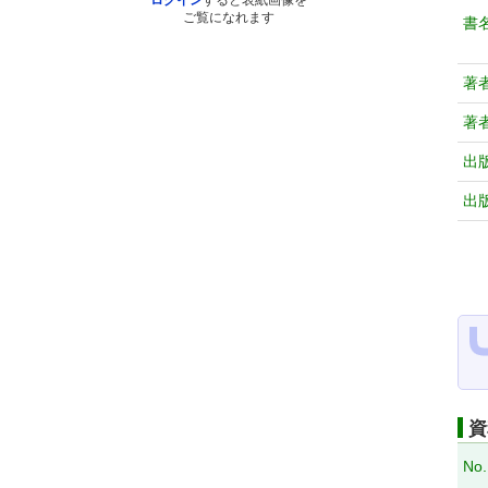
ログイン
すると表紙画像を
ご覧になれます
書
著
著
出
出
資
No.