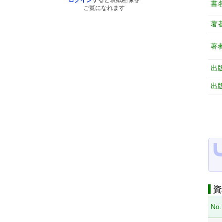
ログイン
すると表紙画像を
書
ご覧になれます
著
著
出
出
資
No.