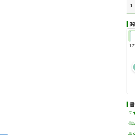
1
関
12
書
タ
書
書