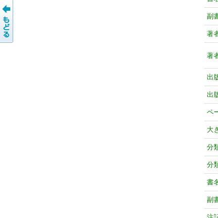
副
著
著
出
出
ペ
大
分
分
書
副
注