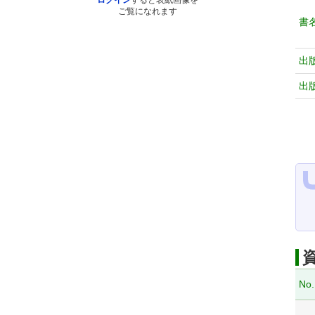
ログイン
すると表紙画像を
ご覧になれます
書
出
出
No.