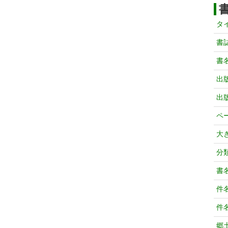
タ
書
書
出
出
ペ
大
分
書
件
件
郷