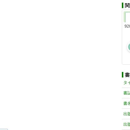
関
92
書
タ
書
書
出
出