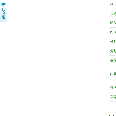
ペ
大
IS
IS
分
分
書
内
件
言