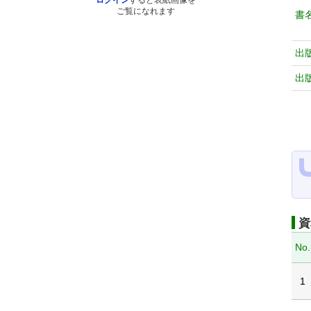
ログイン
すると表紙画像を
ご覧になれます
書
出
出
資
No.
1