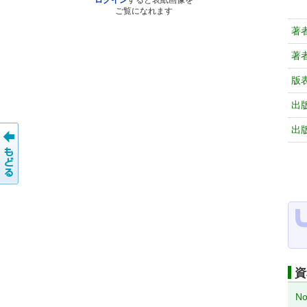
ログイン
すると表紙画像を
ご覧になれます
著
著
版
出
出
資
No