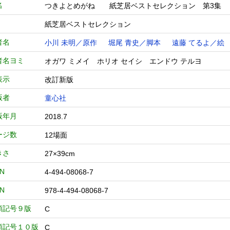
名
つきよとめがね 紙芝居ベストセレクション 第
紙芝居ベストセレクション
者名
小川 未明／原作
堀尾 青史／脚本
遠藤 てるよ／絵
者名ヨミ
オガワ ミメイ ホリオ セイシ エンドウ テルヨ
表示
改訂新版
版者
童心社
版年月
2018.7
ージ数
12場面
きさ
27×39cm
BN
4-494-08068-7
BN
978-4-494-08068-7
類記号９版
C
類記号１０版
C