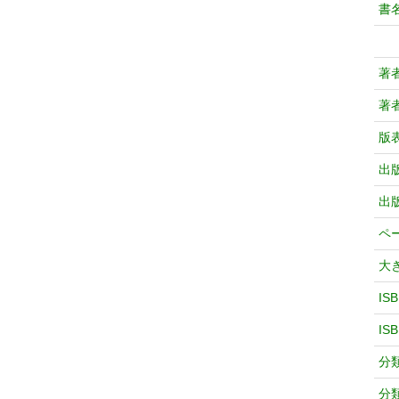
書
著
著
版
出
出
ペ
大
IS
IS
分
分