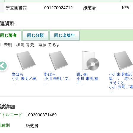
県立図書館
001270024712
紙芝居
K/ﾂ/
連資料
同じ著者
同じ分類
同じ出版年
川 未明 堀尾 青史 遠藤 てるよ
野ばら
野ばら
眠い町
小川未明童話
小川 未明／著,
小川 未明／文,
小川 未明,福
集 ： 赤い
…
…
井…
うそくと…
小川 未明／著
…
誌詳細
イトルコード
1003000371489
誌種別
紙芝居