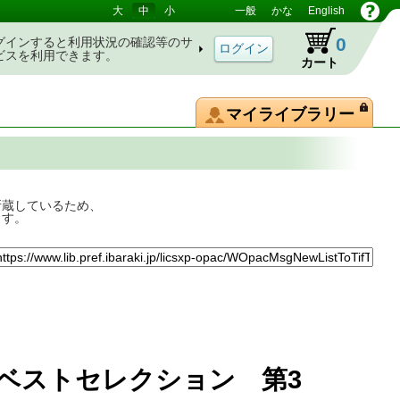
大
中
小
一般
かな
English
0
グインすると利用状況の確認等のサ
ビスを利用できます。
カート
マイライブラリー
所蔵しているため、
ます。
ベストセレクション 第3