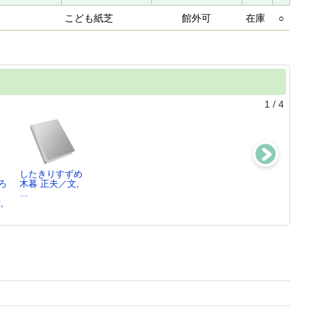
こども紙芝
館外可
在庫
○
1
/
4
したきりすずめ
うりこひめとあ
月夜とめがね
てんぐのはなく
ろ
木暮 正夫／文,
まんじゃく
小川 未明／原
らべ
…
堀尾 青史／文,
作…
堀尾 青史／脚
,
…
本…