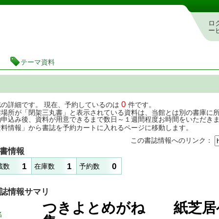
茨城県立図書館 蔵書検索・予約システム
ロ
ー
テーマ資料
0
誌の詳細です。 現在、予約しているのは
件です。
架場所が「閉架三丸書」と表示されている資料は、当館とは別の書庫に
約申込み後、資料が用意できるまで数日～１週間程度お時間をいただき
資料情報」から書誌を予約カートに入れるページに移動します。
この書誌情報へのリンク：
書情報
1
1
0
蔵数
在庫数
予約数
誌情報サマリ
つきよとめがね 紙芝居
名