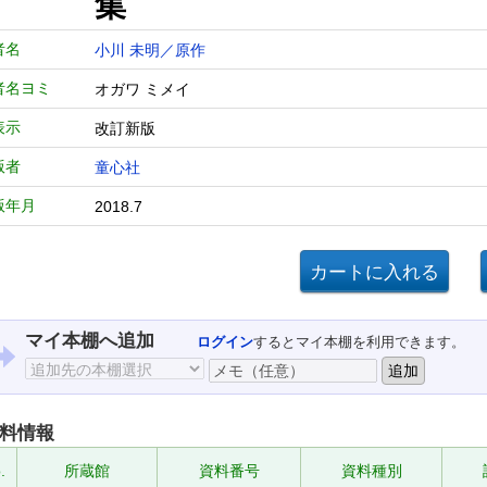
集
者名
小川 未明／原作
者名ヨミ
オガワ ミメイ
表示
改訂新版
版者
童心社
版年月
2018.7
マイ本棚へ追加
ログイン
するとマイ本棚を利用できます。
料情報
.
所蔵館
資料番号
資料種別