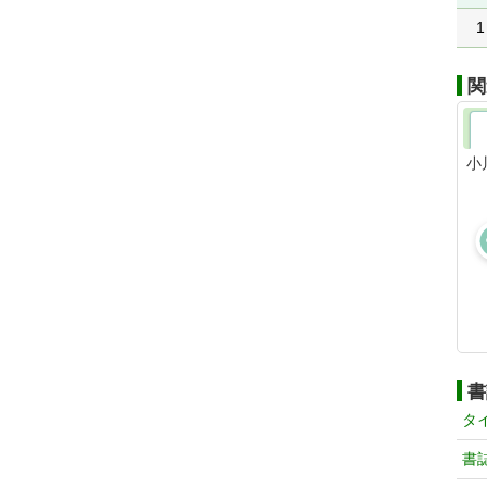
1
関
小
書
タ
書