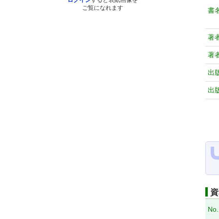
ログイン
すると表紙画像を
ご覧になれます
書
著
著
出
出
資
No.