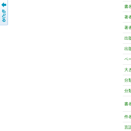
書
著
著
出
出
ペ
大
分
分
書
件
言