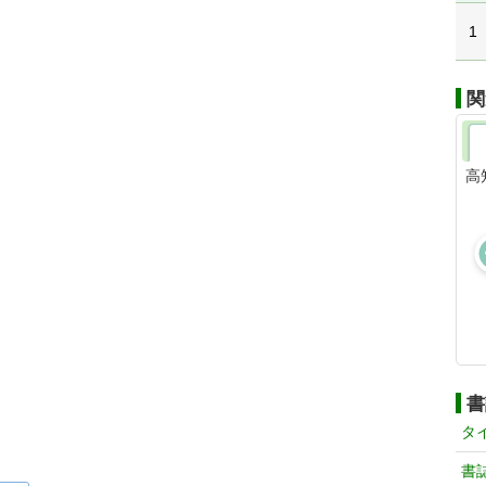
1
関
高
書
タ
書