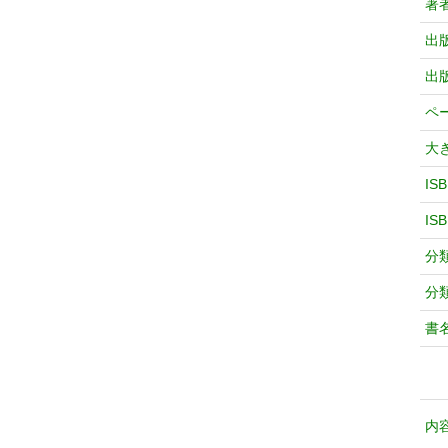
著
出
出
ペ
大
IS
IS
分
分
書
内