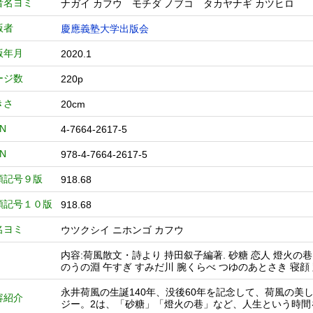
者名ヨミ
ナガイ カフウ モチダ ノブコ タカヤナギ カツヒロ
版者
慶應義塾大学出版会
版年月
2020.1
ージ数
220p
きさ
20cm
BN
4-7664-2617-5
BN
978-4-7664-2617-5
類記号９版
918.68
類記号１０版
918.68
名ヨミ
ウツクシイ ニホンゴ カフウ
内容:荷風散文・詩より 持田叙子編著. 砂糖 恋人 燈火の
のうの淵 午すぎ すみだ川 腕くらべ つゆのあとさき 寝顔 
永井荷風の生誕140年、没後60年を記念して、荷風の
容紹介
ジー。2は、「砂糖」「燈火の巷」など、人生という時間