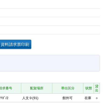
貸
請求番号
配架場所
帯出区分
状態
出
/ﾅｶﾞ/2
人文９(91)
館外可
在庫
○