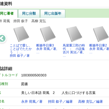
連資料
同じ著者
同じ分類
同じ出版年
井 荷風 持田 叙子 高柳 克弘
ことばで愛し、
断腸亭日乗3
蔦屋重三郎の時
断腸亭日乗2
ことばでたたか
永井 荷風／著,
代 ： 小説集
永井 荷風／著
う ：…
…
吉川 英治／著,
…
持田 叙子／著
…
誌詳細
イトルコード
1003000500303
誌種別
図書
名
美しい日本語 荷風 2 人生に口づけする言葉
者名
永井 荷風／著
持田 叙子／編著
高柳 克弘／編著