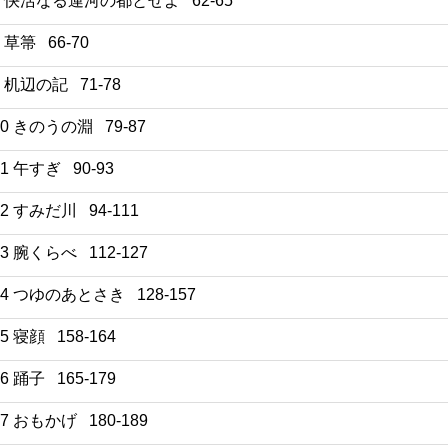
7 快活なる運河の都とせよ 62-65
8 草箒 66-70
9 机辺の記 71-78
10 きのうの淵 79-87
11 午すぎ 90-93
12 すみだ川 94-111
13 腕くらべ 112-127
14 つゆのあとさき 128-157
15 寝顔 158-164
16 踊子 165-179
17 おもかげ 180-189