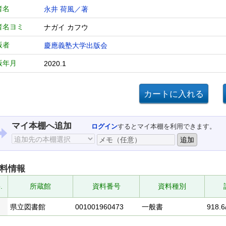
者名
永井 荷風／著
者名ヨミ
ナガイ カフウ
版者
慶應義塾大学出版会
版年月
2020.1
マイ本棚へ追加
ログイン
するとマイ本棚を利用できます。
料情報
.
所蔵館
資料番号
資料種別
県立図書館
001001960473
一般書
918.6