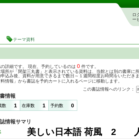
茨城県立図書館 蔵書検索・予約システム
ロ
ー
テーマ資料
0
誌の詳細です。 現在、予約しているのは
件です。
架場所が「閉架三丸書」と表示されている資料は、当館とは別の書庫に
約申込み後、資料が用意できるまで数日～１週間程度お時間をいただき
資料情報」から書誌を予約カートに入れるページに移動します。
この書誌情報へのリンク：
書情報
1
1
0
蔵数
在庫数
予約数
誌情報サマリ
美しい日本語 荷風 2
名