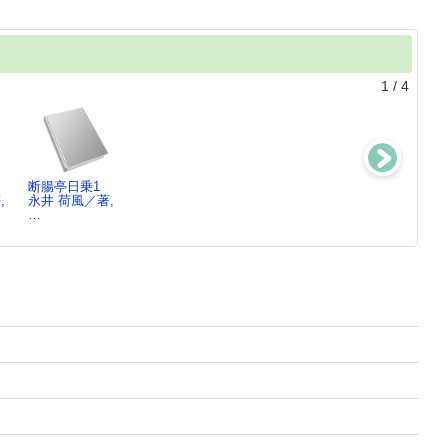
1
/
4
断腸亭日乗1
添削でつかむ!俳
おとめ座の荷風
そらのことばが
,
永井 荷風／著,
句の極意 ：
持田 叙子／著
降ってく
…
7つ…
る ： 保健…
高柳 克弘／著
高柳 克弘／作