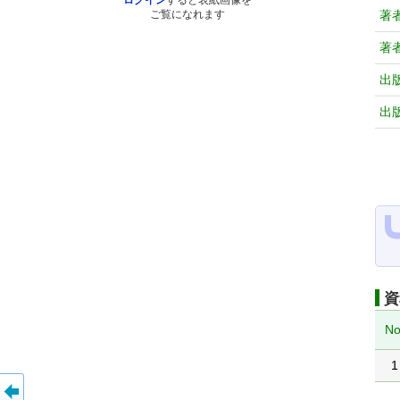
ログイン
すると表紙画像を
著
ご覧になれます
著
出
出
資
No
1