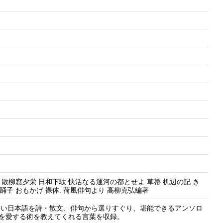
巷 散柳窓夕栄 日和下駄 快活なる運河の都とせよ 草箒 机辺の記 き
踊子 おもかげ 裸体. 荷風俳句より 高柳克弘編著
美しい日本語を詩・散文、俳句から選りすぐり、堪能できるアンソロ
を愛する術を教えてくれる言葉を収録。