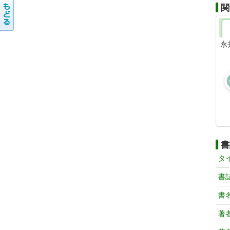
関
永
書
タ
書
書
著