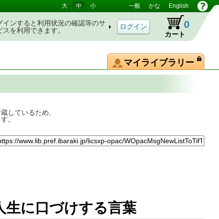
大
中
小
一般
かな
English
0
グインすると利用状況の確認等のサ
ビスを利用できます。
カート
マイライブラリー
所蔵しているため、
ます。
 人生に口づけする言葉