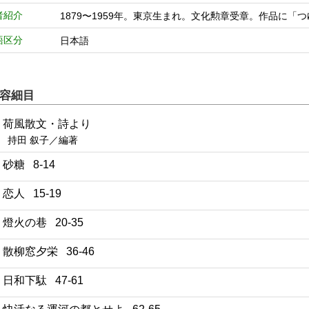
者紹介
1879〜1959年。東京生まれ。文化勲章受章。作品に「
語区分
日本語
容細目
1 荷風散文・詩より
持田 叙子／編著
2 砂糖 8-14
3 恋人 15-19
4 燈火の巷 20-35
5 散柳窓夕栄 36-46
6 日和下駄 47-61