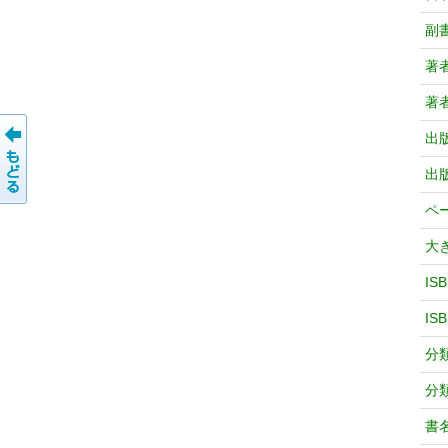
副
著
著
出
出
ペ
大
IS
IS
分
分
書