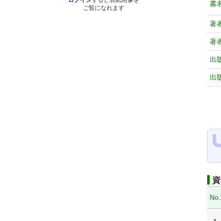
ログイン
すると表紙画像を
書
ご覧になれます
著
著
出
出
資
No.