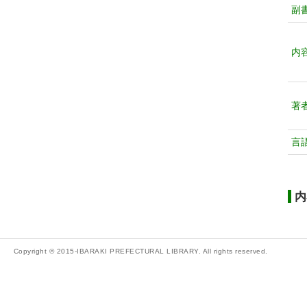
副
内
著
言
内
Copyright © 2015-IBARAKI PREFECTURAL LIBRARY. All rights reserved.