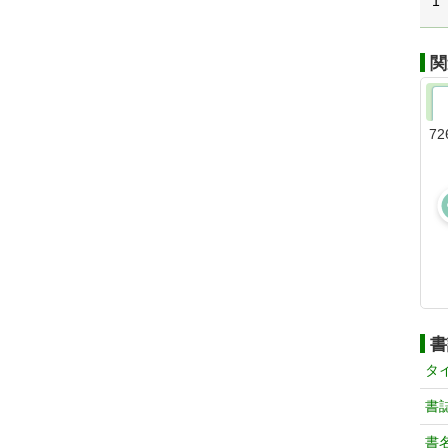
1
関
72
書
タ
書
書