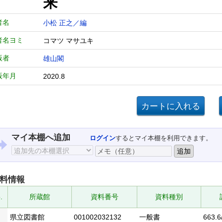
来
者名
小松 正之／編
者名ヨミ
コマツ マサユキ
版者
雄山閣
版年月
2020.8
マイ本棚へ追加
ログイン
するとマイ本棚を利用できます。
料情報
.
所蔵館
資料番号
資料種別
県立図書館
001002032132
一般書
663.6