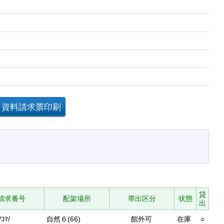
貸
請求番号
配架場所
帯出区分
状態
出
/ｺﾏ/
自然６(66)
館外可
在庫
○