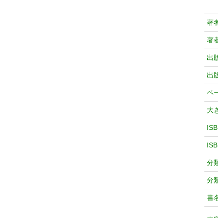
著
著
出
出
ペ
大
IS
IS
分
分
書