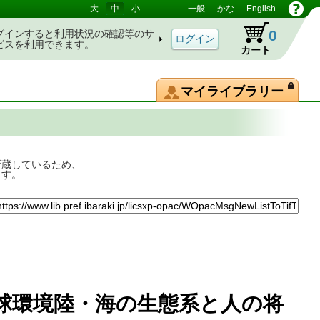
大
中
小
一般
かな
English
0
グインすると利用状況の確認等のサ
ビスを利用できます。
カート
マイライブラリー
所蔵しているため、
ます。
球環境陸・海の生態系と人の将