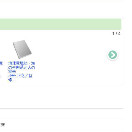
1
/
4
産
地球環境陸・海
日本人とくじ
築地から豊洲
実例でわかる漁
の生態系と人の
ら ： 歴史と
へ ： 世界最
業法と漁業権の
将来
文化
大市場の…
課題
,
小松 正之／監
小松 正之／著
小松 正之／著,
小松 正之／共
修…
…
著…
の将来