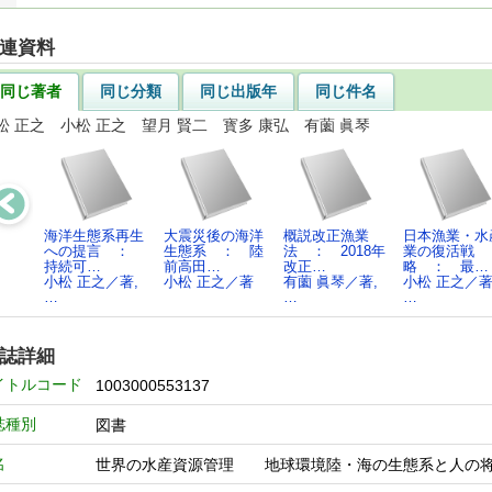
連資料
同じ著者
同じ分類
同じ出版年
同じ件名
松 正之 小松 正之 望月 賢二 寳多 康弘 有薗 眞琴
海洋生態系再生
大震災後の海洋
概説改正漁業
日本漁業・水
への提言 ：
生態系 ： 陸
法 ： 2018年
業の復活戦
持続可…
前高田…
改正…
略 ： 最…
小松 正之／著,
小松 正之／著
有薗 眞琴／著,
小松 正之／著
…
…
…
誌詳細
イトルコード
1003000553137
誌種別
図書
名
世界の水産資源管理 地球環境陸・海の生態系と人