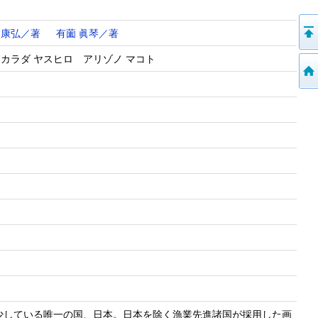
 康弘／著
有薗 眞琴／著
カラダ ヤスヒロ アリゾノ マコト
少している唯一の国、日本。日本を除く漁業先進諸国が採用した画