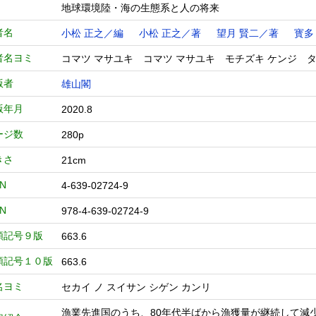
地球環境陸・海の生態系と人の将来
者名
小松 正之／編
小松 正之／著
望月 賢二／著
寳多
者名ヨミ
コマツ マサユキ コマツ マサユキ モチズキ ケンジ タ
版者
雄山閣
版年月
2020.8
ージ数
280p
きさ
21cm
BN
4-639-02724-9
BN
978-4-639-02724-9
類記号９版
663.6
類記号１０版
663.6
名ヨミ
セカイ ノ スイサン シゲン カンリ
漁業先進国のうち、80年代半ばから漁獲量が継続して減