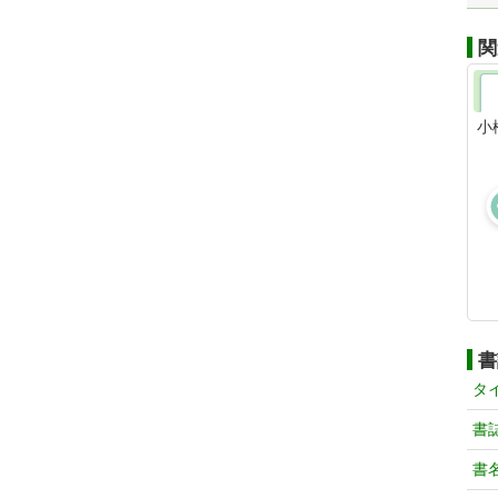
関
小
書
タ
書
書