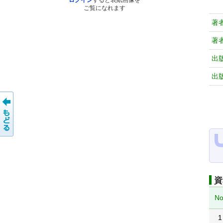
ログイン
すると表紙画像を
ご覧になれます
著
著
出
出
資
No
1