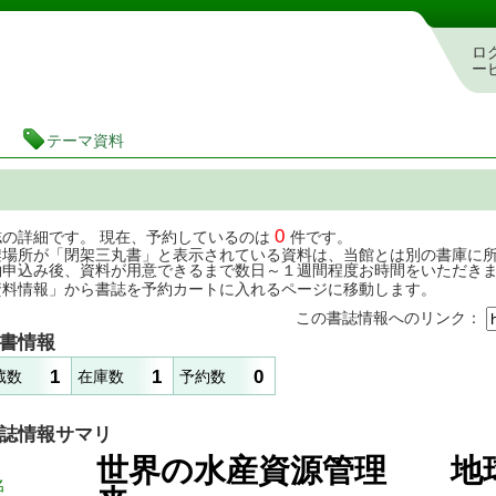
茨城県立図書館 蔵書検索・予約システム
ロ
ー
テーマ資料
0
誌の詳細です。 現在、予約しているのは
件です。
架場所が「閉架三丸書」と表示されている資料は、当館とは別の書庫に
約申込み後、資料が用意できるまで数日～１週間程度お時間をいただき
資料情報」から書誌を予約カートに入れるページに移動します。
この書誌情報へのリンク：
書情報
1
1
0
蔵数
在庫数
予約数
誌情報サマリ
世界の水産資源管理 地
名