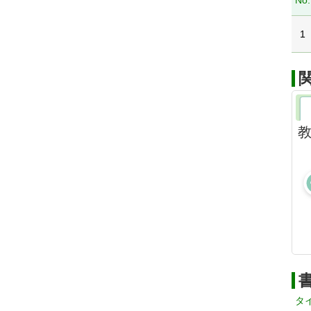
No.
1
教
タ