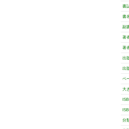
書
書
副
著
著
出
出
ペ
大
IS
IS
分