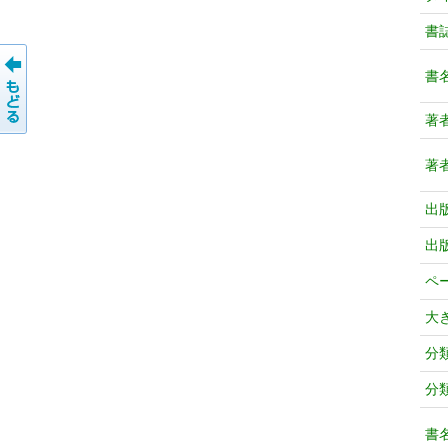
書
書
著
著
出
出
ペ
大
分
分
書