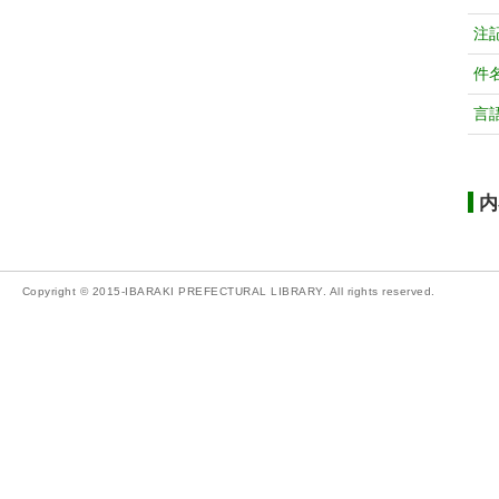
注
件
言
内
Copyright © 2015-IBARAKI PREFECTURAL LIBRARY. All rights reserved.