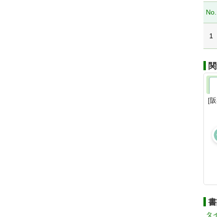
No.
1
関
[
書
タ