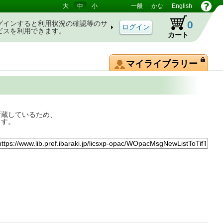
大
中
小
一般
かな
English
0
グインすると利用状況の確認等のサ
ビスを利用できます。
カート
マイライブラリー
所蔵しているため、
ます。