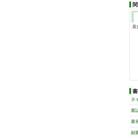
関
喜
書
タ
書
書
副