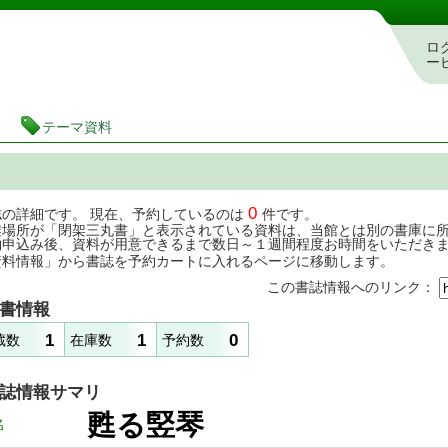
茨城県立図書館 蔵書検索・予約システム
ロ
ー
テーマ資料
0
誌の詳細です。 現在、予約しているのは
件です。
架場所が「閉架三丸書」と表示されている資料は、当館とは別の書庫に
約申込み後、資料が用意できるまで数日～１週間程度お時間をいただき
資料情報」から書誌を予約カートに入れるページに移動します。
この書誌情報へのリンク：
書情報
1
1
0
蔵数
在庫数
予約数
誌情報サマリ
甦る竪琴
名