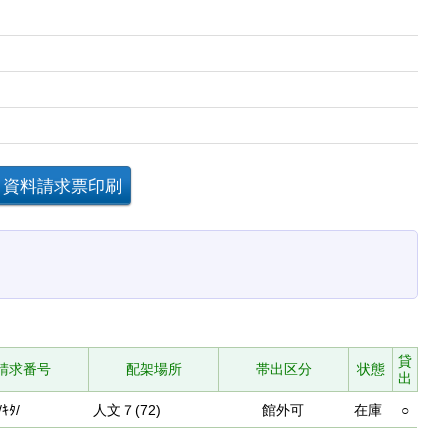
貸
請求番号
配架場所
帯出区分
状態
出
/ｷﾀ/
人文７(72)
館外可
在庫
○