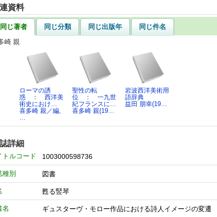
連資料
同じ著者
同じ分類
同じ出版年
同じ件名
多崎 親
ローマの誘
聖性の転
岩波西洋美術用
惑 ： 西洋美
位 ： 一九世
語辞典
術史におけ…
紀フランスに…
益田 朋幸(19…
喜多崎 親／編,
喜多崎 親(19…
…
誌詳細
イトルコード
1003000598736
誌種別
図書
名
甦る竪琴
書名
ギュスターヴ・モロー作品における詩人イメージの変遷