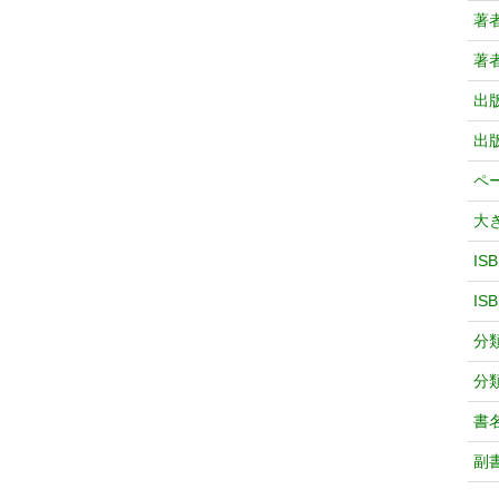
著
著
出
出
ペ
大
IS
IS
分
分
書
副