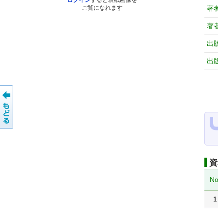
ログイン
すると表紙画像を
著
ご覧になれます
著
出
出
資
No
1