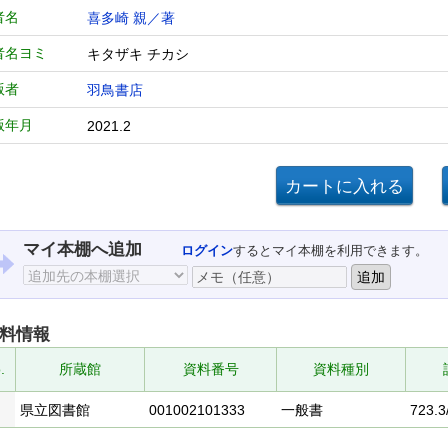
者名
喜多崎 親／著
者名ヨミ
キタザキ チカシ
版者
羽鳥書店
版年月
2021.2
マイ本棚へ追加
ログイン
するとマイ本棚を利用できます。
料情報
.
所蔵館
資料番号
資料種別
県立図書館
001002101333
一般書
723.3