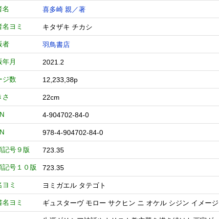
者名
喜多崎 親／著
者名ヨミ
キタザキ チカシ
版者
羽鳥書店
版年月
2021.2
ージ数
12,233,38p
きさ
22cm
BN
4-904702-84-0
BN
978-4-904702-84-0
類記号９版
723.35
類記号１０版
723.35
名ヨミ
ヨミガエル タテゴト
書名ヨミ
ギュスターヴ モロー サクヒン ニ オケル シジン イメージ