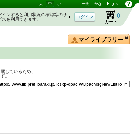
大
中
小
一般
かな
English
0
グインすると利用状況の確認等のサ
ビスを利用できます。
カート
マイライブラリー
所蔵しているため、
ます。