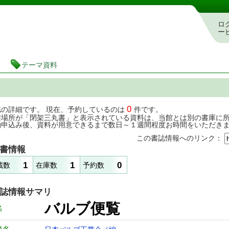
茨城県立図書館 蔵書検索・予約システム
ロ
ー
テーマ資料
0
誌の詳細です。 現在、予約しているのは
件です。
架場所が「閉架三丸書」と表示されている資料は、当館とは別の書庫に
約申込み後、資料が用意できるまで数日～１週間程度お時間をいただき
この書誌情報へのリンク：
書情報
1
1
0
蔵数
在庫数
予約数
誌情報サマリ
バルブ便覧
名