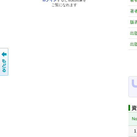
著
ログイン
すると表紙画像を
ご覧になれます
著
版
出
出
資
No
1