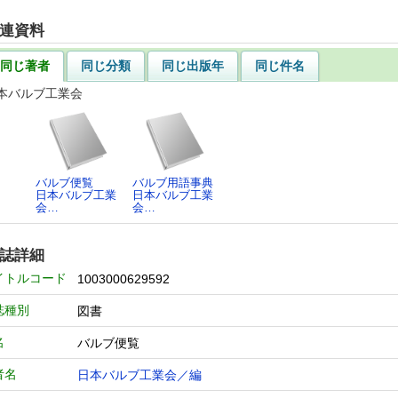
連資料
同じ著者
同じ分類
同じ出版年
同じ件名
本バルブ工業会
バルブ便覧
バルブ用語事典
日本バルブ工業
日本バルブ工業
会…
会…
誌詳細
イトルコード
1003000629592
誌種別
図書
名
バルブ便覧
者名
日本バルブ工業会／編