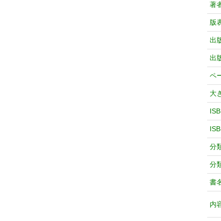
著
版
出
出
ペ
大
IS
IS
分
分
書
内