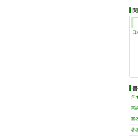
関
日
書
タ
書
書
著