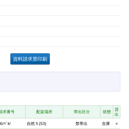
。
貸
請求番号
配架場所
帯出区分
状態
出
6/ﾊﾞﾙ/
自然５(53)
禁帯出
在庫
×