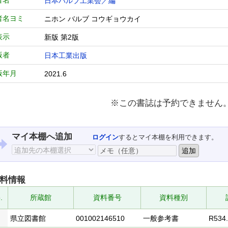
者名
日本バルブ工業会／編
者名ヨミ
ニホン バルブ コウギョウカイ
表示
新版 第2版
版者
日本工業出版
版年月
2021.6
※この書誌は予約できません
マイ本棚へ追加
ログイン
するとマイ本棚を利用できます。
料情報
.
所蔵館
資料番号
資料種別
県立図書館
001002146510
一般参考書
R534.