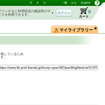
大
中
小
一般
かな
English
0
グインすると利用状況の確認等のサ
ビスを利用できます。
カート
マイライブラリー
所蔵しているため、
ます。
間