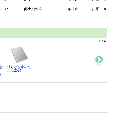
5/61/
郷土資料室
禁帯出
在庫
×
1
/
4
射
清らかな水のた
これでわかるPF
水環境工学
RADIONUCLID
めに2024
AS汚染 ：
松尾 友矩／編,
ES IN …
研
暮ら…
…
MICHIO A…
原田 浩二／編著