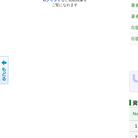
ログイン
すると表紙画像を
著
ご覧になれます
著
出
出
資
No
1
2