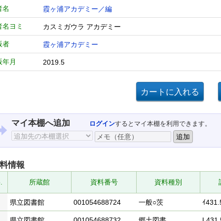
者名
霞ヶ浦アカデミー／編
者名ヨミ
カスミガウラ アカデミー
版者
霞ヶ浦アカデミー
版年月
2019.5
マイ本棚へ追加
ログイン
するとマイ本棚を利用できます。
料情報
.
所蔵館
資料番号
資料種別
県立図書館
001054688724
一般○茨
ｲ431.
県立図書館
001054688732
郷土図書
L431.