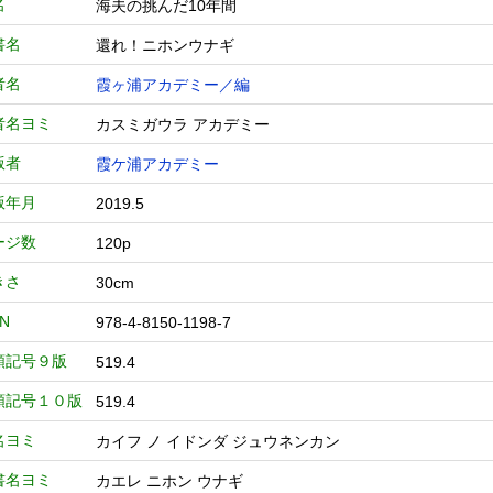
名
海夫の挑んだ10年間
書名
還れ！ニホンウナギ
者名
霞ヶ浦アカデミー／編
者名ヨミ
カスミガウラ アカデミー
版者
霞ケ浦アカデミー
版年月
2019.5
ージ数
120p
きさ
30cm
BN
978-4-8150-1198-7
類記号９版
519.4
類記号１０版
519.4
名ヨミ
カイフ ノ イドンダ ジュウネンカン
書名ヨミ
カエレ ニホン ウナギ