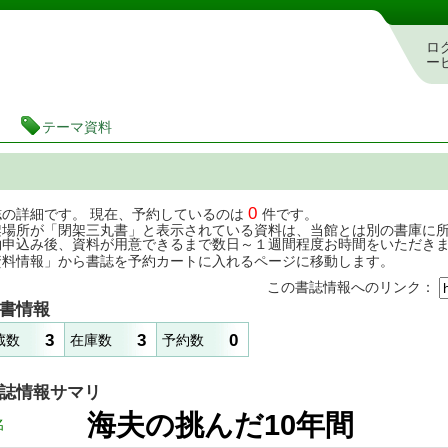
茨城県立図書館 蔵書検索・予約システム
ロ
ー
テーマ資料
0
誌の詳細です。 現在、予約しているのは
件です。
架場所が「閉架三丸書」と表示されている資料は、当館とは別の書庫に
約申込み後、資料が用意できるまで数日～１週間程度お時間をいただき
資料情報」から書誌を予約カートに入れるページに移動します。
この書誌情報へのリンク：
書情報
3
3
0
蔵数
在庫数
予約数
誌情報サマリ
海夫の挑んだ10年
名