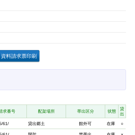
貸
請求番号
配架場所
帯出区分
状態
出
5/61/
貸出郷土
館外可
在庫
○
5/61/
閉架
禁帯出
在庫
×