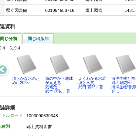
県立図書館
001054688716
郷土図書
L431.
連資料
同じ分類
同じ出版年
9.4 519.4
清らかな水のた
海の中から地球
よくわかる水環
海洋生物と放
めに2025
が見える ：
境と水質
能の疑問50
気候危…
武田 育郎／著
海洋生物環境
武本 匡弘／著
究…
誌詳細
イトルコード
1003000630348
誌種別
郷土資料図書