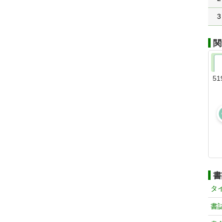
3
関
51
書
タ
書