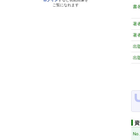
ログイン
すると表紙画像を
ご覧になれます
書
著
著
出
出
資
No.