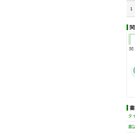
1
関
関
書
タ
書