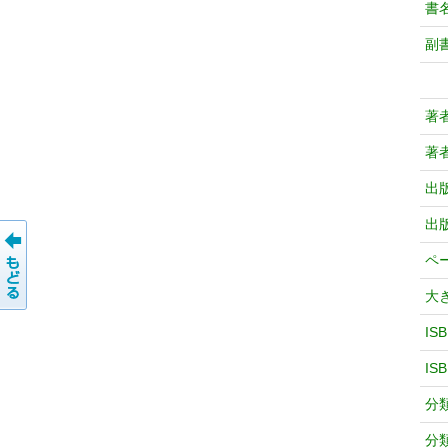
書
副
著
著
出
出
ペ
大
IS
IS
分
分