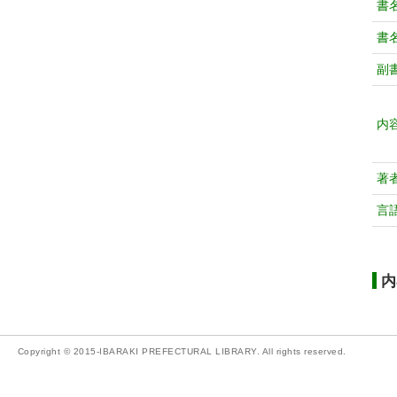
書
書
副
内
著
言
内
Copyright © 2015-IBARAKI PREFECTURAL LIBRARY. All rights reserved.