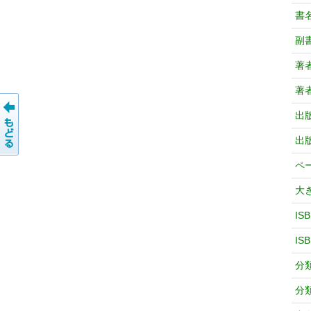
書
副
著
著
出
出
ペ
大
IS
IS
分
分