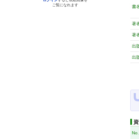
ログイン
すると表紙画像を
ご覧になれます
書
著
著
出
出
資
No.