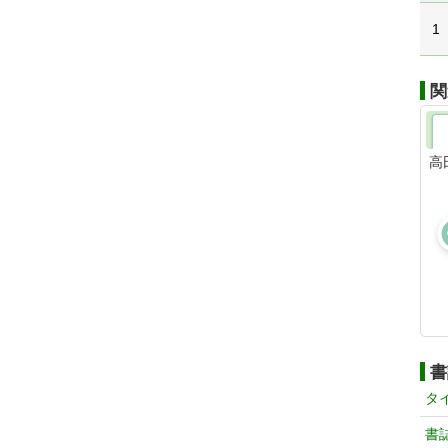
1
関
高
書
タ
書