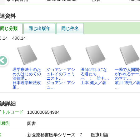
連資料
同じ分類
同じ出版年
同じ件名
8.14 498.14
理学療法士のた
ジョアン・アシ
医師1年目にな
一瞬で人間関
めのはじめての
ュレイのフェミ
る君たち
が作れるナー
法律講…
ニスト…
へ ： 誰も…
のマナ…
日本理学療法政
ジョアン・アシ
山本 健人／著
濱川 博招／著
策…
ュ…
…
誌詳細
イトルコード
1003000654984
誌種別
図書
名
新医療秘書医学シリーズ 7 医療用語