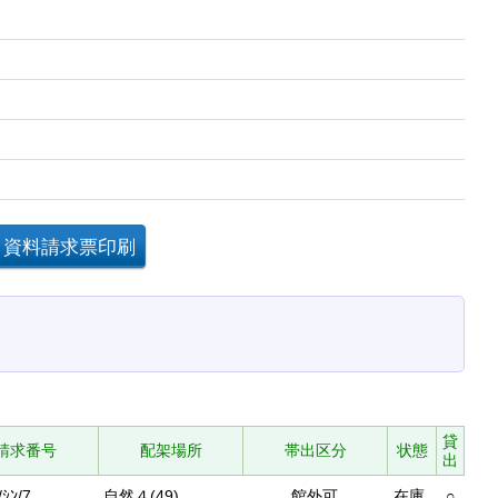
貸
請求番号
配架場所
帯出区分
状態
出
/ｼﾝ/7
自然４(49)
館外可
在庫
○