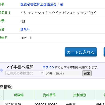
者名
医療秘書教育全国協議会／編
者名ヨミ
イリョウ ヒショ キョウイク ゼンコク キョウギカイ
表示
3訂
版者
建帛社
版年月
2021.9
マイ本棚へ追加
ログイン
するとマイ本棚を利用できます。
料情報
.
所蔵館
資料番号
資料種別
県立図書館
001002180030
一般書
498.1