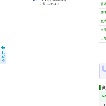
ログイン
すると表紙画像を
著
ご覧になれます
著
版
出
出
資
No
1