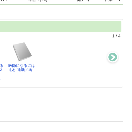
1
/
4
係
医師になるには
栄養士・管理栄
看護関係統計資
お仕事さくい
ス
辻村 達哉／著
養士ってこんな
料集令和5年
ん ： いのち
仕事し…
日本看護協会出
と健康を…
,
油井 陽／[ほ
版…
DBジャパン／
か…
編…