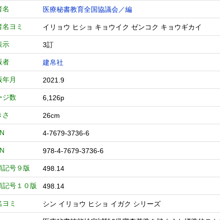
者名
医療秘書教育全国協議会／編
者名ヨミ
イリョウ ヒショ キョウイク ゼンコク キョウギカイ
表示
3訂
版者
建帛社
版年月
2021.9
ージ数
6,126p
きさ
26cm
BN
4-7679-3736-6
BN
978-4-7679-3736-6
類記号９版
498.14
類記号１０版
498.14
名ヨミ
シン イリョウ ヒショ イガク シリーズ