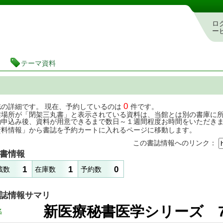
茨城県立図書館 蔵書検索・予約システム
ロ
ー
テーマ資料
0
誌の詳細です。 現在、予約しているのは
件です。
架場所が「閉架三丸書」と表示されている資料は、当館とは別の書庫に
約申込み後、資料が用意できるまで数日～１週間程度お時間をいただき
資料情報」から書誌を予約カートに入れるページに移動します。
この書誌情報へのリンク：
書情報
1
1
0
蔵数
在庫数
予約数
誌情報サマリ
新医療秘書医学シリーズ
名