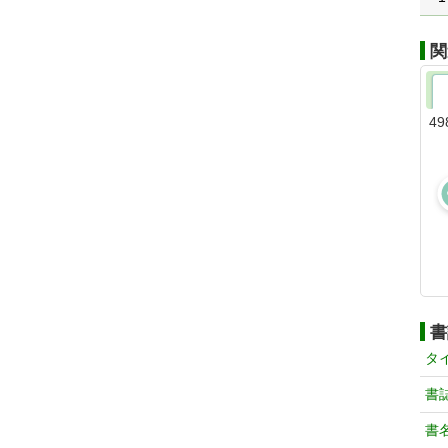
関
49
書
タ
書
書