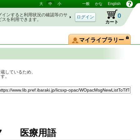
大
中
小
一般
かな
English
0
グインすると利用状況の確認等のサ
ビスを利用できます。
カート
マイライブラリー
所蔵しているため、
ます。
 7 医療用語