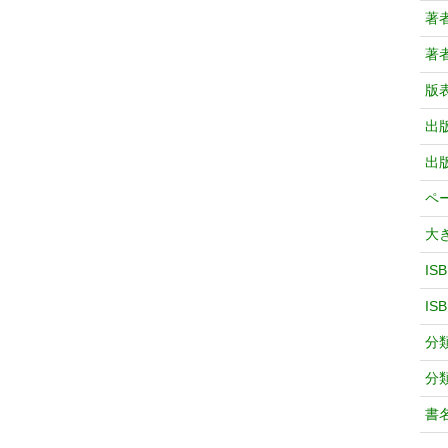
著
著
版
出
出
ペ
大
IS
IS
分
分
書