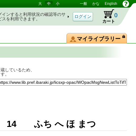
大
中
小
一般
かな
English
0
グインすると利用状況の確認等のサ
ビスを利用できます。
カート
マイライブラリー
所蔵しているため、
ます。
 14 ふち へ ほ まつ