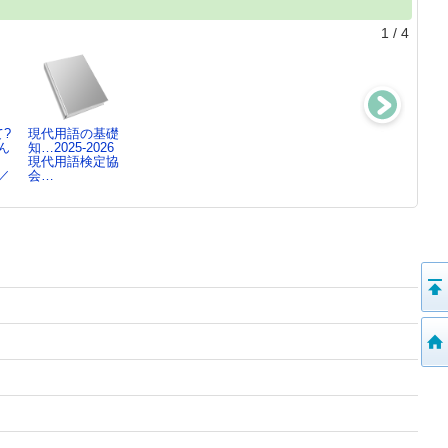
1
/
4
?
現代用語の基礎
なぜ?どうして?
なぜ?どうして?
しらべるつなが
ん
知…2025-2026
みぢかなぎもん
みぢかなぎもん
りのずかん
現代用語検定協
ず…夏
ず…春
おかべ たかし
／
会…
国土社編集部／
国土社編集部／
／…
編…
編…