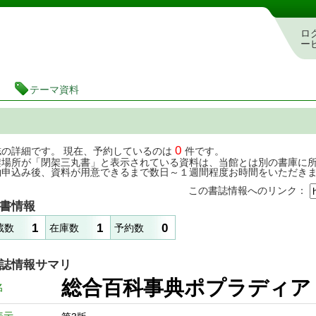
茨城県立図書館 蔵書検索・予約システム
ロ
ー
テーマ資料
0
誌の詳細です。 現在、予約しているのは
件です。
架場所が「閉架三丸書」と表示されている資料は、当館とは別の書庫に
約申込み後、資料が用意できるまで数日～１週間程度お時間をいただき
この書誌情報へのリンク：
書情報
1
1
0
蔵数
在庫数
予約数
誌情報サマリ
総合百科事典ポプラディア
名