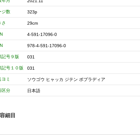
版年月
2021.11
ージ数
323p
きさ
29cm
BN
4-591-17096-0
BN
978-4-591-17096-0
類記号９版
031
類記号１０版
031
名ヨミ
ソウゴウ ヒャッカ ジテン ポプラディア
語区分
日本語
容細目