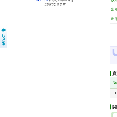
版
ログイン
すると表紙画像を
ご覧になれます
出
出
資
No
1
関