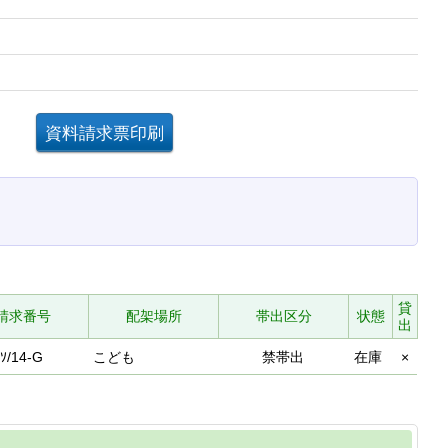
。
貸
請求番号
配架場所
帯出区分
状態
出
ｿ/14-G
こども
禁帯出
在庫
×