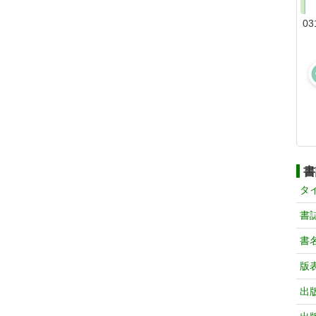
03
書
タ
書
書
版
出