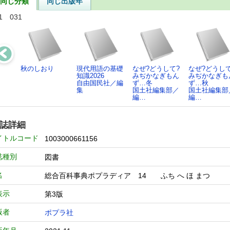
同じ分類
同じ出版年
1 031
秋のしおり
現代用語の基礎
なぜ?どうして?
なぜ?どうして
知識2026
みぢかなぎもん
みぢかなぎも
自由国民社／編
ず…冬
ず…秋
集
国土社編集部／
国土社編集部
編…
編…
誌詳細
イトルコード
1003000661156
誌種別
図書
名
総合百科事典ポプラディア 14 ふち へ ほ まつ
表示
第3版
版者
ポプラ社