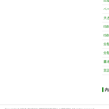
出
ペ
大
IS
IS
分
分
書
言
内