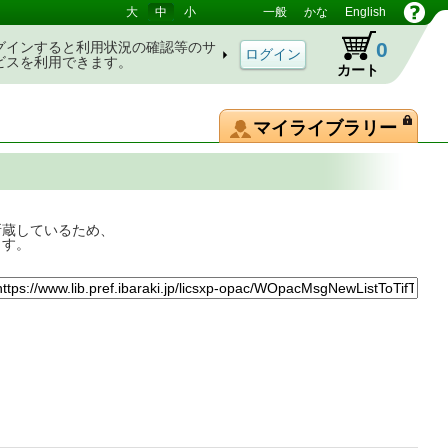
大
中
小
一般
かな
English
0
グインすると利用状況の確認等のサ
ビスを利用できます。
カート
マイライブラリー
所蔵しているため、
ます。