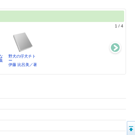
1
/
4
な
野犬の仔犬チト
くるぶし
入門山頭火
森林通信 ：
集
ー
町田 康／著
町田 康／著
鷗外とベルリン
／
伊藤 比呂美／著
に行く
伊藤 比呂美／