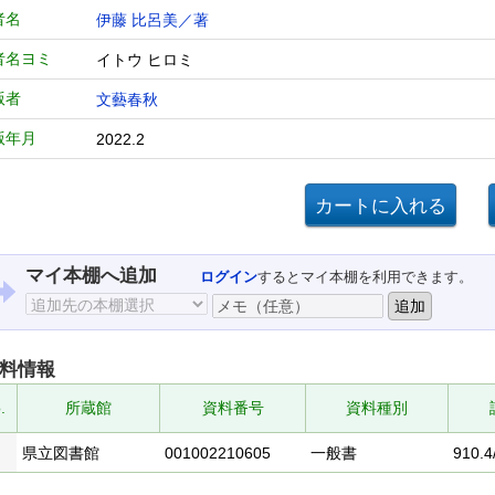
者名
伊藤 比呂美／著
者名ヨミ
イトウ ヒロミ
版者
文藝春秋
版年月
2022.2
マイ本棚へ追加
ログイン
するとマイ本棚を利用できます。
料情報
.
所蔵館
資料番号
資料種別
県立図書館
001002210605
一般書
910.4