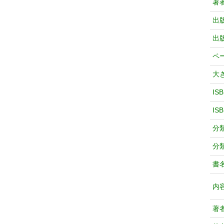
著
出
出
ペ
大
IS
IS
分
分
書
内
著