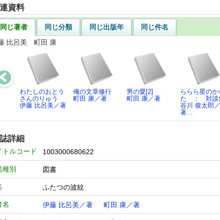
連資料
同じ著者
同じ分類
同じ出版年
同じ件名
藤 比呂美 町田 康
わたしのおとう
俺の文章修行
男の愛[2]
ららら星のか
さんのりゅう
町田 康／著
町田 康／著
た ： 対談
伊藤 比呂美／著
谷川 俊太郎
著…
誌詳細
イトルコード
1003000680622
誌種別
図書
名
ふたつの波紋
者名
伊藤 比呂美／著
町田 康／著