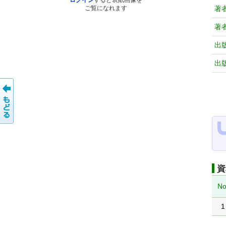
ログイン
すると表紙画像を
著
ご覧になれます
著
出
出
資
No
1