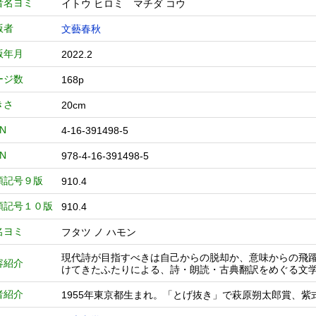
者名ヨミ
イトウ ヒロミ マチダ コウ
版者
文藝春秋
版年月
2022.2
ージ数
168p
きさ
20cm
BN
4-16-391498-5
BN
978-4-16-391498-5
類記号９版
910.4
類記号１０版
910.4
名ヨミ
フタツ ノ ハモン
現代詩が目指すべきは自己からの脱却か、意味からの飛
容紹介
けてきたふたりによる、詩・朗読・古典翻訳をめぐる文
者紹介
1955年東京都生まれ。「とげ抜き」で萩原朔太郎賞、紫