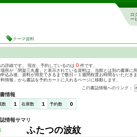
茨城県立図書館 蔵書検索・予約システム
ロ
ー
テーマ資料
0
誌の詳細です。 現在、予約しているのは
件です。
架場所が「閉架三丸書」と表示されている資料は、当館とは別の書庫に
約申込み後、資料が用意できるまで数日～１週間程度お時間をいただき
資料情報」から書誌を予約カートに入れるページに移動します。
この書誌情報へのリンク：
書情報
1
1
0
蔵数
在庫数
予約数
誌情報サマリ
ふたつの波紋
名