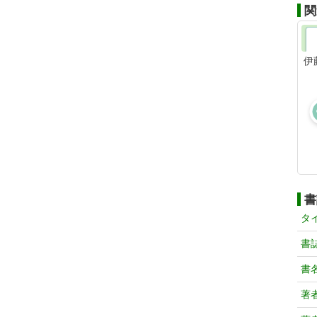
関
伊
書
タ
書
書
著