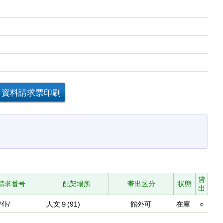
貸
請求番号
配架場所
帯出区分
状態
出
/ｲﾄ/
人文９(91)
館外可
在庫
○