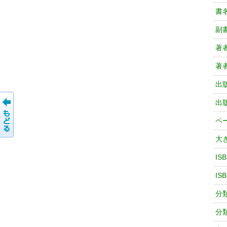
書
副
著
著
出
出
ペ
大
IS
IS
分
分