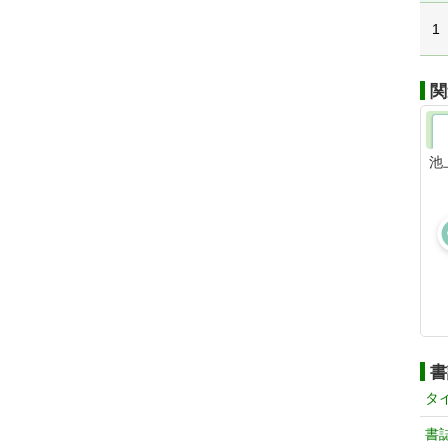
1
関
池
書
タ
書