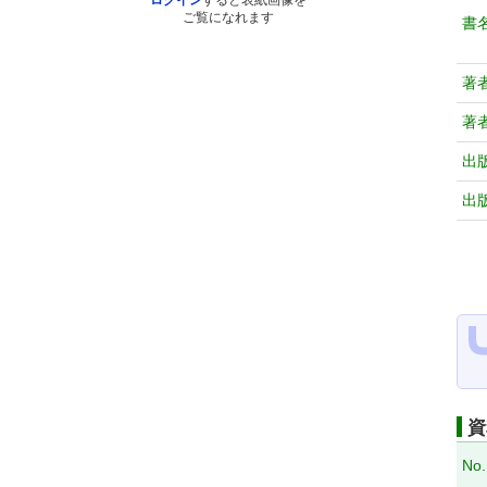
ログイン
すると表紙画像を
ご覧になれます
書
著
著
出
出
資
No.