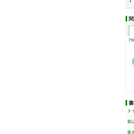
1
関
79
書
タ
書
書