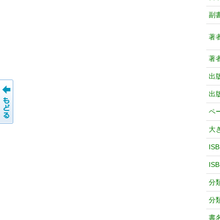
副
著
著
出
出
ペ
大
IS
IS
分
分
書