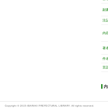
副
注
内
著
件
言
内
Copyright © 2015-IBARAKI PREFECTURAL LIBRARY. All rights reserved.