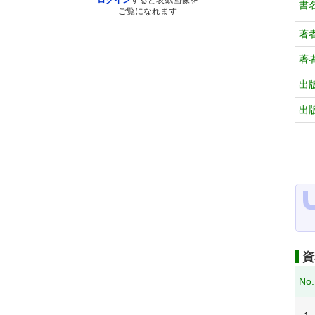
ログイン
すると表紙画像を
書
ご覧になれます
著
著
出
出
資
No.