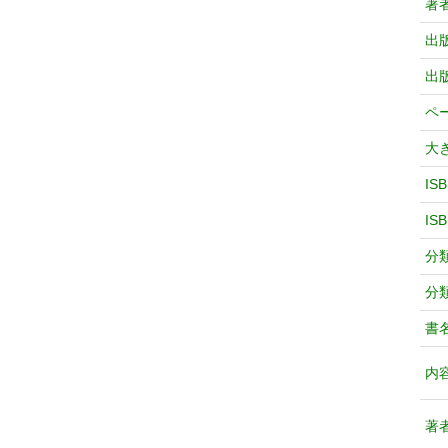
著
出
出
ペ
大
IS
IS
分
分
書
内
著