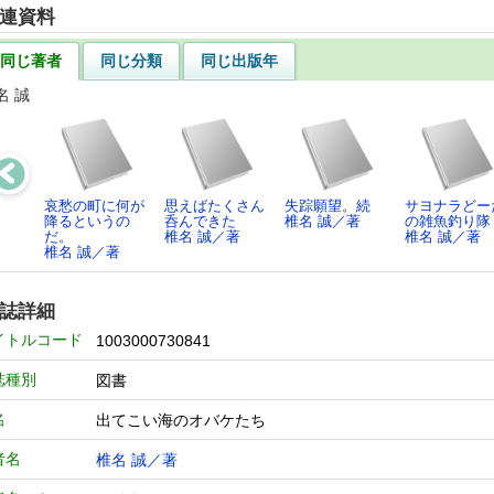
連資料
同じ著者
同じ分類
同じ出版年
名 誠
哀愁の町に何が
思えばたくさん
失踪願望。続
サヨナラどー
降るというの
呑んできた
椎名 誠／著
の雑魚釣り隊
だ。
椎名 誠／著
椎名 誠／著
椎名 誠／著
誌詳細
イトルコード
1003000730841
誌種別
図書
名
出てこい海のオバケたち
者名
椎名 誠／著