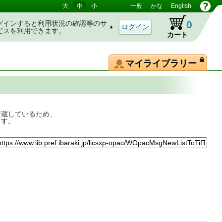
大
中
小
一般
かな
English
0
グインすると利用状況の確認等のサ
ビスを利用できます。
カート
マイライブラリー
所蔵しているため、
ます。
ケたち