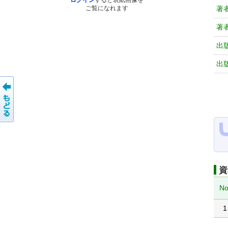
ログイン
すると表紙画像を
著
ご覧になれます
著
出
出
資
No
1