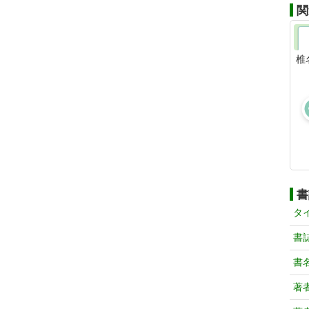
関
椎
書
タ
書
書
著