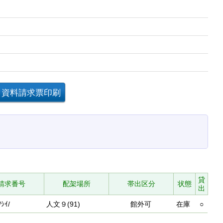
貸
請求番号
配架場所
帯出区分
状態
出
/ｼｲ/
人文９(91)
館外可
在庫
○