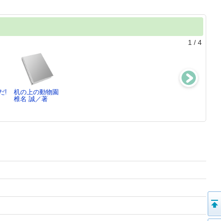
1
/
4
だ!
机の上の動物園
おなかがすいた
失踪願望。[正]
シルクロード・
椎名 誠／著
ハラペコだ。4
椎名 誠／著
楼蘭探検隊
椎名 誠／著
椎名 誠／著