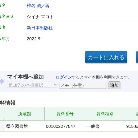
者名
椎名 誠／著
者名ヨミ
シイナ マコト
版者
新日本出版社
版年月
2022.9
マイ本棚へ追加
ログイン
するとマイ本棚を利用できます。
料情報
.
所蔵館
資料番号
資料種別
県立図書館
001002277547
一般書
915.6