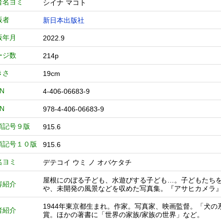
者名ヨミ
シイナ マコト
版者
新日本出版社
版年月
2022.9
ージ数
214p
きさ
19cm
BN
4-406-06683-9
BN
978-4-406-06683-9
類記号９版
915.6
類記号１０版
915.6
名ヨミ
デテコイ ウミ ノ オバケタチ
屋根にのぼる子ども、水遊びする子ども…。子どもたち
容紹介
や、未開発の風景などを収めた写真集。『アサヒカメラ
1944年東京都生まれ。作家。写真家、映画監督。「犬
者紹介
賞。ほかの著書に「世界の家族/家族の世界」など。