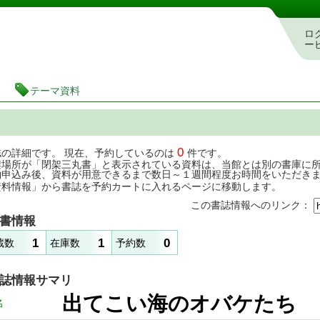
茨城県立図書館 蔵書検索・予約システム
ロ
ー
テーマ資料
0
誌の詳細です。 現在、予約しているのは
件です。
架場所が「閉架三丸書」と表示されている資料は、当館とは別の書庫に
約申込み後、資料が用意できるまで数日～１週間程度お時間をいただき
資料情報」から書誌を予約カートに入れるページに移動します。
この書誌情報へのリンク：
書情報
1
1
0
蔵数
在庫数
予約数
誌情報サマリ
出てこい海のオバ
名