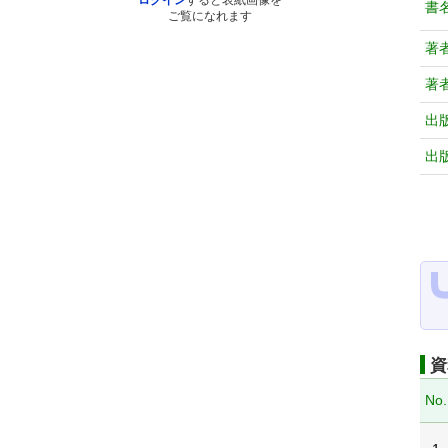
ログイン
すると表紙画像を
書
ご覧になれます
著
著
出
出
資
No.