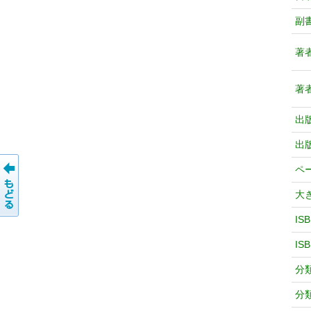
副
著
著
出
出
ペ
大
IS
IS
分
分