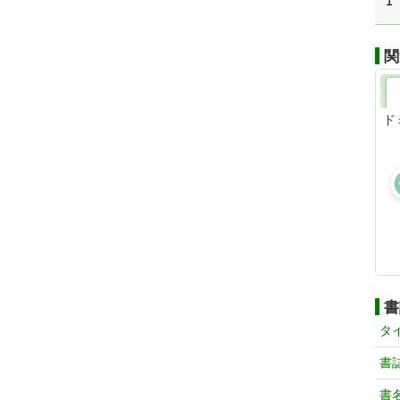
1
関
ド
書
タ
書
書