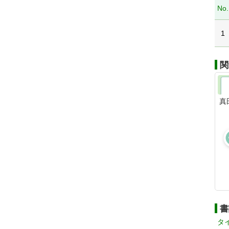
No.
1
関
真
書
タ