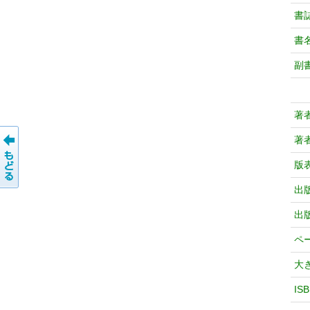
書
書
副
著
著
版
出
出
ペ
大
IS