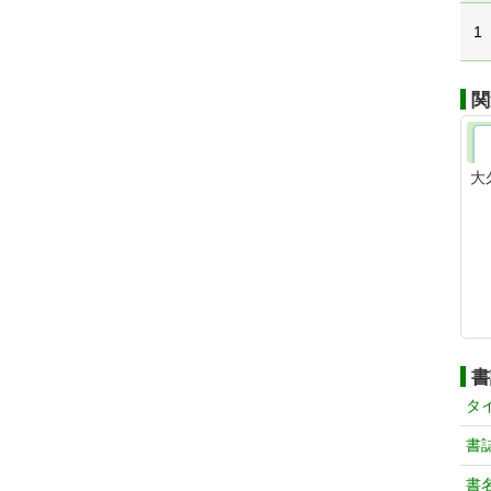
1
関
大
書
タ
書
書