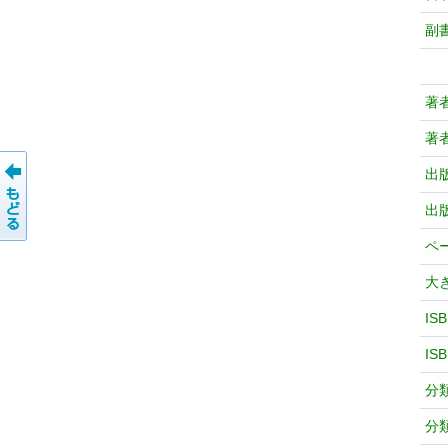
副
著
著
出
出
ペ
大
IS
IS
分
分