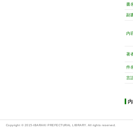
書
副
内
著
件
言
内
Copyright © 2015-IBARAKI PREFECTURAL LIBRARY. All rights reserved.