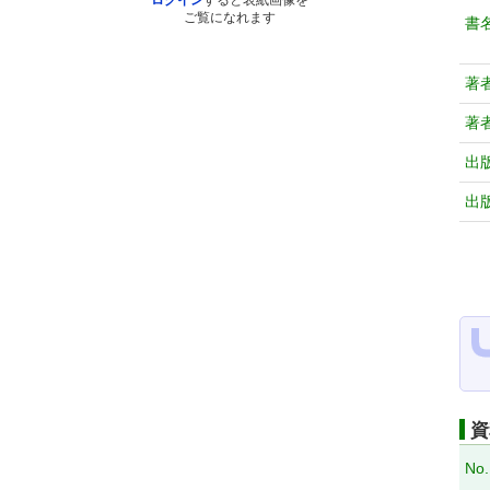
ログイン
すると表紙画像を
ご覧になれます
書
著
著
出
出
資
No.