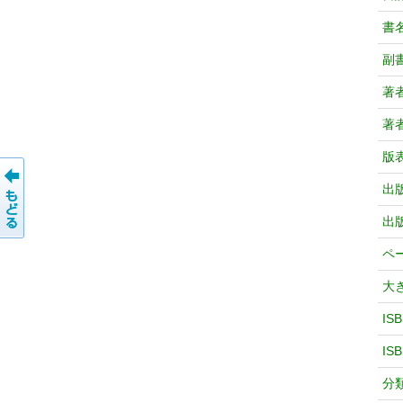
書
副
著
著
版
出
出
ペ
大
IS
IS
分