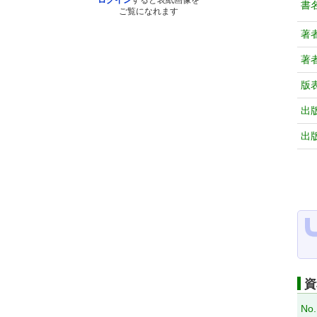
ログイン
すると表紙画像を
書
ご覧になれます
著
著
版
出
出
資
No.