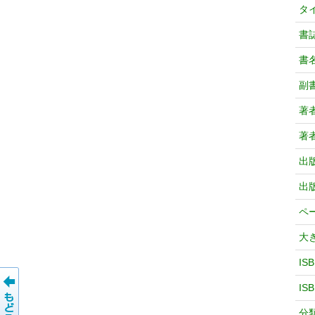
タ
書
書
副
著
著
出
出
ペ
大
IS
IS
分