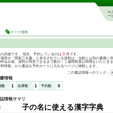
茨城県立図書館 蔵書検索・予約システム
ロ
ー
テーマ資料
0
誌の詳細です。 現在、予約しているのは
件です。
架場所が「閉架三丸書」と表示されている資料は、当館とは別の書庫に
約申込み後、資料が用意できるまで数日～１週間程度お時間をいただき
資料情報」から書誌を予約カートに入れるページに移動します。
この書誌情報へのリンク：
書情報
1
1
0
蔵数
在庫数
予約数
誌情報サマリ
子の名に使える漢字
名