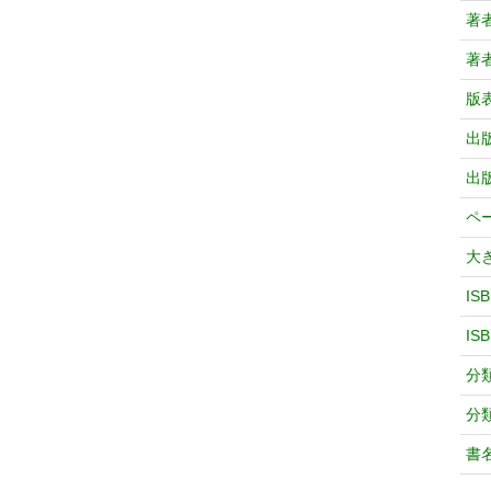
著
著
版
出
出
ペ
大
IS
IS
分
分
書