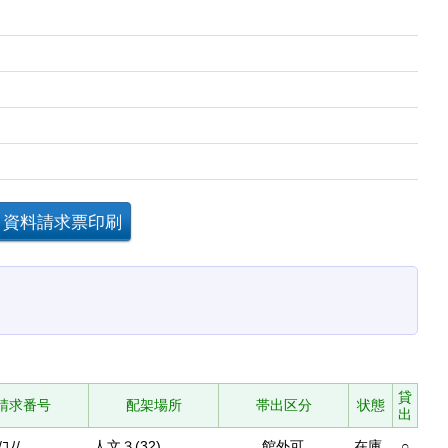
貸
請求番号
配架場所
帯出区分
状態
出
/ｺﾉ/
人文３(32)
館外可
在庫
○