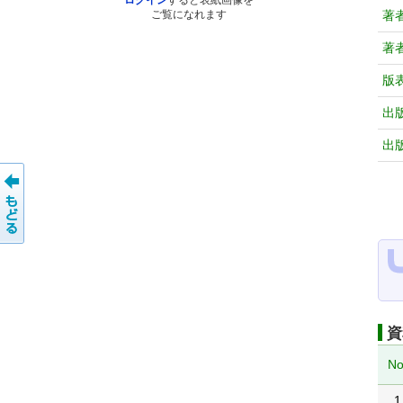
ログイン
すると表紙画像を
著
ご覧になれます
著
版
出
出
資
No
1