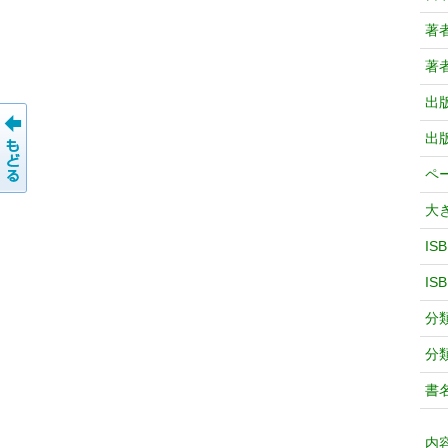
著
著
出
出
ペ
大
IS
IS
分
分
書
内