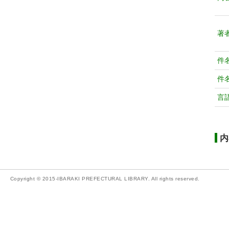
著
件
件
言
内
Copyright © 2015-IBARAKI PREFECTURAL LIBRARY. All rights reserved.