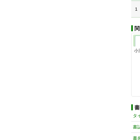
1
関
小
書
タ
書
書