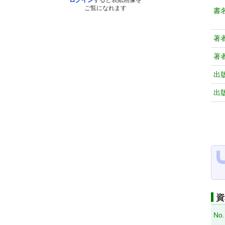
ログイン
すると表紙画像を
ご覧になれます
書
著
著
出
出
資
No.