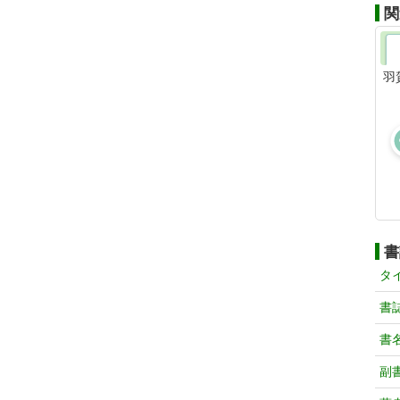
関
羽
書
タ
書
書
副