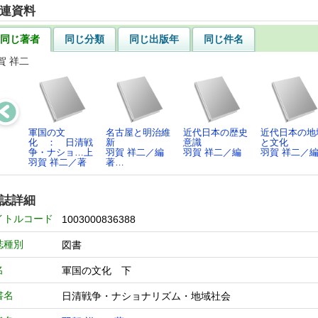
連資料
同じ著者
同じ分類
同じ出版年
同じ件名
賀 祥二
軍国の文
名古屋と明治維
近代日本の歴史
近代日本の地
化 ： 日清戦
新
意識
と文化
争・ナショ…上
羽賀 祥二／編
羽賀 祥二／編
羽賀 祥二／
羽賀 祥二／著
著…
誌詳細
イトルコード
1003000836388
誌種別
図書
名
軍国の文化 下
書名
日清戦争・ナショナリズム・地域社会