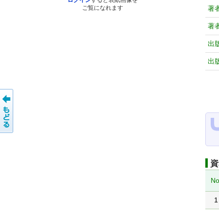
ログイン
すると表紙画像を
著
ご覧になれます
著
出
出
資
No
1