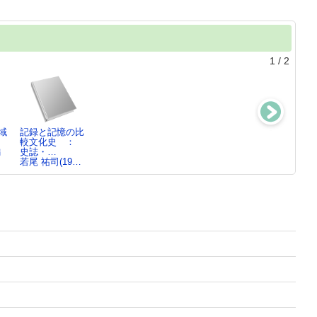
1
/
2
域
記録と記憶の比
史蹟論 ： 19
較文化史 ：
世紀日本の地域
編
史誌・…
社会…
若尾 祐司(19…
羽賀 祥二／著