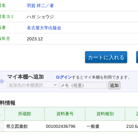
者名
羽賀 祥二／著
者名ヨミ
ハガ ショウジ
版者
名古屋大学出版会
版年月
2023.12
マイ本棚へ追加
ログイン
するとマイ本棚を利用できます。
料情報
.
所蔵館
資料番号
資料種別
県立図書館
001002436796
一般書
210.6