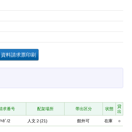
貸
請求番号
配架場所
帯出区分
状態
出
/ﾊｶﾞ/2
人文２(21)
館外可
在庫
○