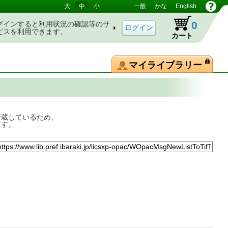
大
中
小
一般
かな
English
0
グインすると利用状況の確認等のサ
ビスを利用できます。
カート
マイライブラリー
所蔵しているため、
ます。