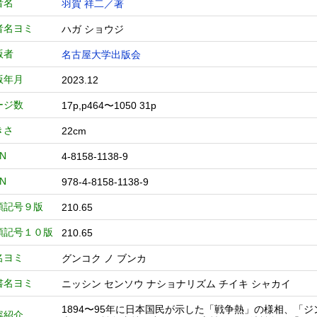
者名
羽賀 祥二／著
者名ヨミ
ハガ ショウジ
版者
名古屋大学出版会
版年月
2023.12
ージ数
17p,p464〜1050 31p
きさ
22cm
BN
4-8158-1138-9
BN
978-4-8158-1138-9
類記号９版
210.65
類記号１０版
210.65
名ヨミ
グンコク ノ ブンカ
書名ヨミ
ニッシン センソウ ナショナリズム チイキ シャカイ
1894〜95年に日本国民が示した「戦争熱」の様相、「
容紹介