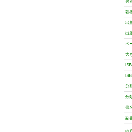
著
著
出
出
ペ
大
IS
IS
分
分
書
副
内