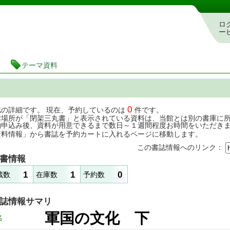
茨城県立図書館 蔵書検索・予約システム
ロ
ー
テーマ資料
0
誌の詳細です。 現在、予約しているのは
件です。
架場所が「閉架三丸書」と表示されている資料は、当館とは別の書庫に
約申込み後、資料が用意できるまで数日～１週間程度お時間をいただき
資料情報」から書誌を予約カートに入れるページに移動します。
この書誌情報へのリンク：
書情報
1
1
0
蔵数
在庫数
予約数
誌情報サマリ
軍国の文化 下
名